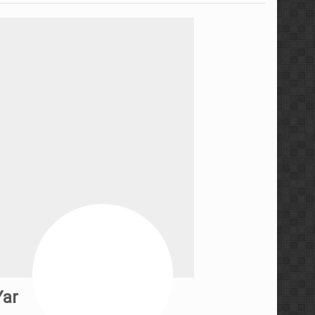
مجموعه ویدئویی استراتژی ه
مجموعه آموزشی کندل‌ خوا
معرفی کتاب رفتار قیمت، خط
سطوح معتبر ایچیموکو با م
آموزش پراپ تریدینگ توس
آموزش مفاهیم مقدماتی فار
مجموعه آموزشی فارکس ۳۶۰ توسط عرفان پاکدامن
آموزش پرایس اکشن به سبک 
Yar