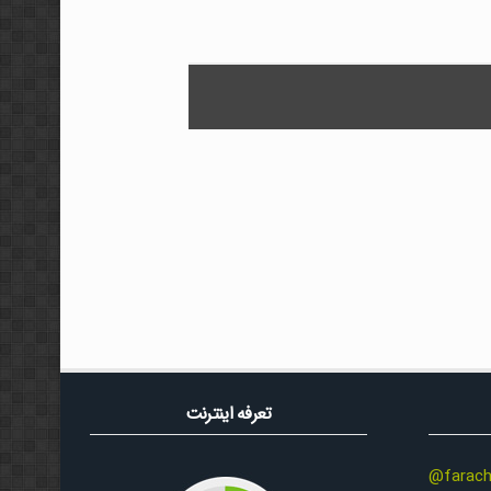
تعرفه اینترنت
@farach