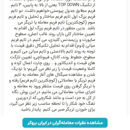
از تکنیک TOP DOWN یعنی از بالا به پایین، ۳ تایم
فریم مطابق جدول پیوستی خواهیم داشت. دو تایم
فریم بزرگ اول تایم فریم ساختار و تحلیل و تایم فریم
سوم (کوچکترین) تایم فریم معامله یا تریگر می
باشد. بدین منظور در تایم فریم بزرگ اول اقدام به
تعیین ساختار کلی بازار، روند غالب اصلی، سطوح
ساپورت و رزیسدنس کلیدی، می کنیم. در تایم فریم
میانی (دوم) اقدام به تحلیل تکنیکال دقیق قیمت با
توجه به روند تایم بالادستی و تایم میانی می کنیم و
سطوح، خطوط روند، کانال، فیبوناچی، تعیین تارگت
های قیمت و اندیکاتور و … روی چارت اعمال کرده و
کاملا وضعیت قیمت را زیر نظر می گیریم؛ با نزدیک
شدن و مشاهده سیگنال های آغاز معامله، به تایم
فریم تریگر یا معاملاتی (کوچکترین تایم فریم) رفته و
با تریگر گرفتن روی قیمت منتظر ورود به معامله و
اجرای ستاپ معاملاتی می مانیم. در این روش نگاه
از کل به جزء است و مانند شکارچی که از دوربین
تفنگ خود شکار را تا لحظه مناسب زیر نظر می گیرد،
برای خوردن تریگر صبر می کنیم. پایدار باشید.
برای پاسخ دادن وارد شوید