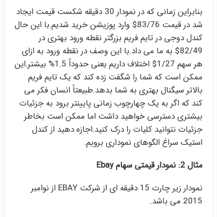
بنابراین زمانی که در نمودار 30 دقیقه شکست قیمت ایجاد
شد در قیمت 83/76$ وارد پوزیشن خرید شدیم.با این حال
کندل دوجی در تایم فریم بزرگتر نقطه ورود بهتری در
82/49$ به ما می داد.با این وصف در نقطه ورود به ازای
هر سهم 1/27$ اختلاف داریم یعنی حدوداً 1.5% بیشتر.این
ممکن است که شما را شگفت زده کند که یک تایم فریم
بالاتر سیگنال بهتری به شما بدهد.طبیعتاً انسان فکر می
کند که اگر به یک چهارچوب زمانی پایینتر برود به جزئیات
بیشتری دسترسی خواهید داشت اما ممکن است بخاطر
جزئیات نتوانید کلیات را درک کنید.اجازه دهید از کندل
استیک سراغ الگوهای نموداری برویم.
مثال 2: نمودار قیمتی سهام Ebay
نمودار زیر چارت 15 دقیقه ای از شرکت EBAY از نوامبر
2015 می باشد.