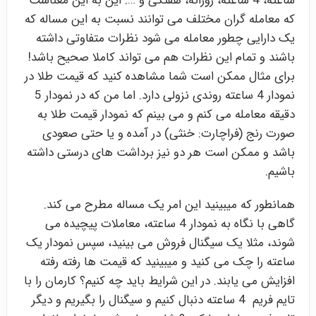
ساعته، 4 ساعته، روزانه، هفتگی و …. این به این معناست
که معامله گران مختلف می توانند نسبت به این مساله که
یک دارایی چطور معامله می شود نظرات متفاوتی داشته
باشند و تمام این نظرات هم می تواند کاملا صحیح باشد!
برای مثال ممکن است شما مشاهده کنید که قیمت طلا در
نمودار 4 ساعته روندی نزولی دارد. اما من که در نمودار 5
دقیقه معامله می کنم و می بینم که نمودار قیمت طلا به
صورت رنج (فراچارت: خنثی) در آمده و یا حتی صعودی
باشد و ممکن است هر دو نیز برداشت های درستی داشته
باشیم.
همانطور که میبینید این امر یک مساله مطرح می کند.
گاهی با نگاه به نمودار 4 ساعته، معاملات پیچیده می
شوند، مثلا یک سیگنال فروش می بینید، سپس نمودار یک
ساعته را چک می کنید و میبینید که قیمت ها رفته رفته
افزایش می یابند. در این شرایط باید چه کنیم؟ کارمان را با
تایم فریم 4 ساعته دنبال کنیم و سیگنال را بگیریم و دیگر