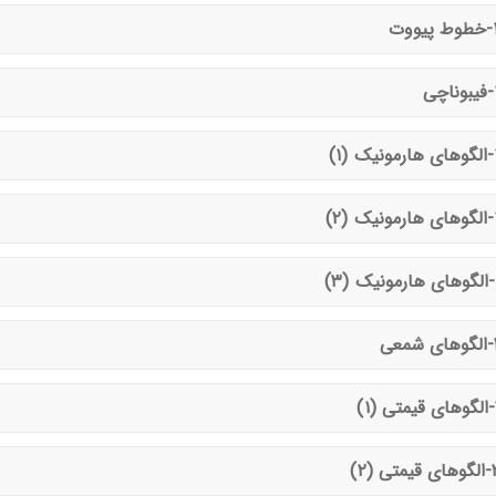
وت
ی
۱)
۲)
)
ی
 (۲)