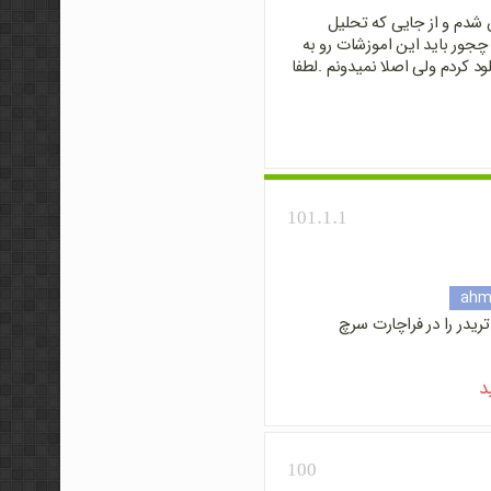
 شدم و از جایی که تحلیل
چجور باید این اموزشات رو به
 .من متاتریدر ۴ رو هم دانلود کردم ولی اصلا نمیدونم .لطفا
101.1.1
ahm
یدر را در فراچارت سرچ
د
100