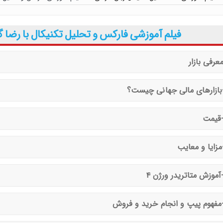
ق پرایس اکشن با مهدی صمدی
محسن غلامی
فیلم آموزشی فارکس و تحلیل تکنیکال با رضا 
 و معامله گری توسط دانیال قدیری
فونسو با دوبله فارسی پرستو موسوی
توسط جواد بهرامی
ینگ توسط جواد مهدوی صدر
 معاملاتی ایچیموکو با عباس بیات