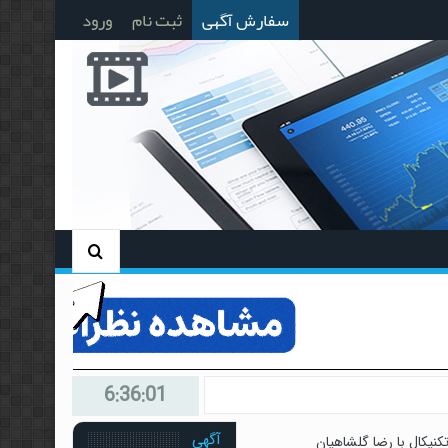
سفارش آگهی
ثبت نام
ورود
6:36:02
آگهی
نیکال با رضا گلشاهیان