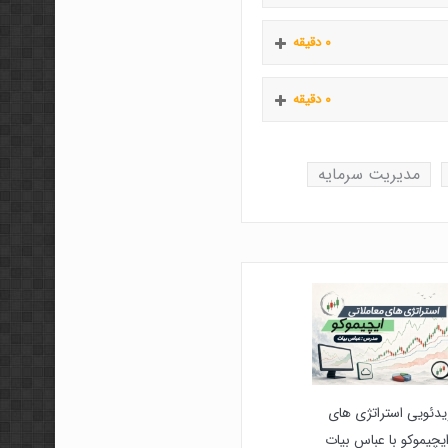
۰ دقیقه
۰ دقیقه
مدیریت سرمایه
دئویی استراتژی های
یچیموکو با عباس بیات