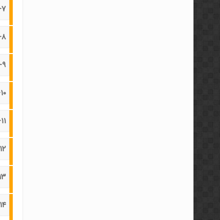
۷-زمانهای مناسب برای خرید و فروش
۸-دستورات شرطی در خرید و فروش
۹-ابزارهای متاتریدر
۱۰-انواع تحلیل
۱۱-تحلیل تکنیکال
۱۲-رفتار قیمت
۱۳-خطوط رو
۱۴-خطوط حمایت و مقاوم