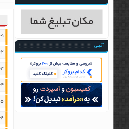
سطوح معتبر ایچیموکو با منط
آموزش پراپ تریدینگ توسط 
آموزش مفاهیم مقدماتی فارکس
مجموعه آموزشی فارکس ۳۶۰ توسط عرفان پاکدامن
۱-معرفی بازار
آموزش پرایس اکشن به سبک آل
آگهـی
۲-بازارهای مالی جهانی چیست؟
آموزش ویدئویی اسمارت مانی 
آموزش ویدئویی هجینگ ترید
۳-قیمت
مجموعه ویدئویی استراتژی های
۴-مزایا و معایب
۵-آموزش متاتریدر ورژن ۴
۶-مفهوم پیپ و انجام خرید و فروش