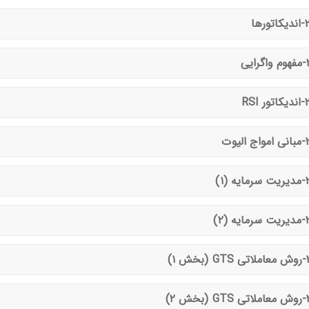
ورها
ایی
 RSI
الیوت
ه (۱)
ه (۲)
بخش ۱)
بخش ۲)