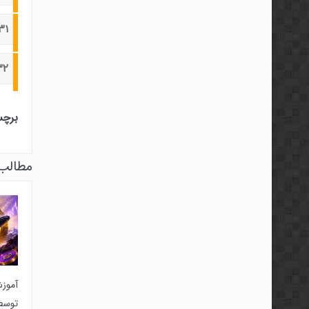
۳۱-تمپلی
۳۲-شیت های مدیریت
برچس
مطالب 
آموز
توسط