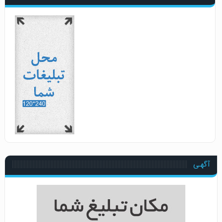
آگهـی