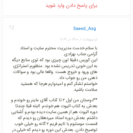
برای پاسخ دادن وارد شوید
72
Saeed_Asg
اردیبهشت ۱, ۱۴۰۰ در ۱۱:۲۹
با سلام خدمت مدیریت محترم سایت و استاد
گرامی جناب بهزادی.
این کورس دقیقا اون چیزی بود که توی منابع دیگه
به این خوبی تدریس نشده بود. منظورم استراتژی
های ورود و خروج هست. واقعا عالی بود و سوالات
ذهنی من رو جواب داد.
خواستم تشکر کنم و امیدوارم هرجا که هستید
سلامت باشید.
**دوستان من اول ۲ تا کتاب آقای ماینر رو خوندم و
بعدش یه کتاب الیوت هم خوندم. البته قبلا چندتا
دوره الیوت هم از همین سایت دیده بودم و آشنایی
داشتم. بعدش دوره استاد میردهقان رو دیدم که
قسمت مومنتوم با تایم فریم ۲ گانه رو خیلی خوب
توضیح دادن. بعدش این دوره رو دیدم که خیلی در