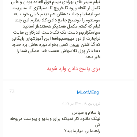
فیلم ماینر اقای بهزادی دیدم فوق العاده بودن و عالی
کامل از نقطه ورود تا خروج تا استراتژی تا مدیریت
سرمایه،فیلم جناب دهقان هم دیدم خیلی خوب بعد
مومنتوم را توضیح جامع دادن،کلا بنظرم این چنتا
فیلم که گفتم مکمل همدیگر هستند،از اساتید
سپاسگزارم،و دست تک تک دست اندرکاران سایت
فراچارت از دور میبوسم،واقعا این آموزشهای رایگانی
که گذاشتن بیرون کسی بخواد دوره هاش بره حدود
۱۰۰۰ دلار پول کلاسهاش هست.خدا همگی شما را
خیر دهد.
برای پاسخ دادن وارد شوید
73
MLotMEng
فروردین ۱۸, ۱۴۰۰ در ۰۱:۲۷
با سلام و سپاس
لینک دانلود کار نمیکنه برای ویدیو و پیوست مربوطه
ش
راهنمایی میفرمایید؟