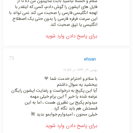
سلام و خسته نباشید بابت ساییتون من ده تا از
فایل های ایشون را گوش دادم، کسی که اینقدر با
لهجه انگلیسی فارسی را صحبت می کند نمی تواند با
این سرعت فرفره فارسی را بدون حتی یک اصطلاح
انگلیسی یا تپق صحبت کند.
برای پاسخ دادن وارد شوید
75
ehsan
بهمن ۲۹, ۱۳۹۹ در ۱۲:۵۴
با سلام و احترام خدمت شما 🌹
ببخشید یه سوال داشتم
آیا این پکیج به درخواست و رضایت ایشون رایگان
عرضه شده یا خیر ؟ این برام خیلی مهمه .
میدونم پکیج بی نظیری هست ، اما به این
قسمتش هم باید نگاه کرد .
خیلی ممنون ، امیدوارم جوابمو بدید 🌺
برای پاسخ دادن وارد شوید