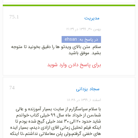
75.1
مدیریت
بهمن ۳۰, ۱۳۹۹ در ۲۱:۳۹
در پاسخ به:
ehsan
سلام. متن بالای ویدئو ها را دقیق بخونید تا متوجه
بشید. موفق باشید
برای پاسخ دادن وارد شوید
74
سجاد یزدانی
اسفند ۱, ۱۳۹۹ در ۱۸:۳۸
با سلام سپاسگزارم از سایت بسیار آموزنده و عالی
شما،من از خرداد ماه سال ۹۹ خیلی کتاب خواندم
شاید حدود ۲۰ الی ۳۰ عدد خیلی گیج شده بودم تا
اینکه فیلم تحلیل زمانی اقای ازادی دیدم، بسیار ایده
های خفنی گرفتم،ولی پلن معاملاتی نداشتم ،تا اینکه