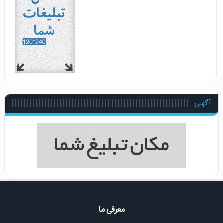
آگهـی
معرفی ما