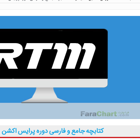
 توسط حسین عرفانی
 پنهان معامله گر
ق پرایس اکشن با مهدی صمدی
محسن غلامی
 و معامله گری توسط دانیال قدیری
فونسو با دوبله فارسی پرستو موسوی
توسط جواد بهرامی
کتابچه جامع و فارسی دوره پرایس اکشن RTM