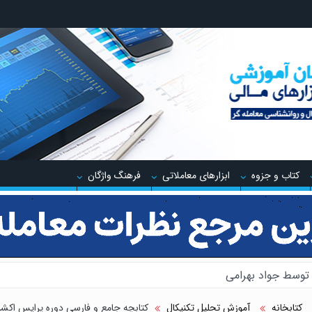
کتاب و جزوه
ابزارهای معاملاتی
فرهنگ واژگان
ینگ توسط جواد مهدوی صدر
 معاملاتی ایچیموکو با عباس بیات
کتابخانه
آموزش تحلیل تکنیکال
کتابچه جامع و فارسی دوره پرایس اکشن M