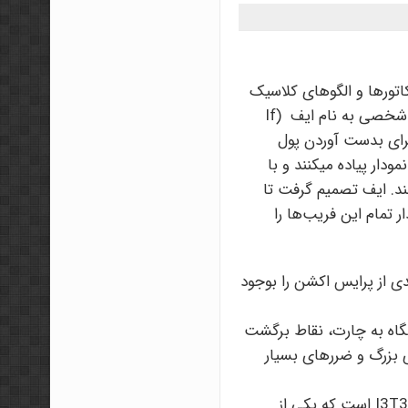
دیکاتورها و الگوهای کلاسیک
تحلیل میکردند و با ضرر از بازار خارج میشدند شخصی به نام ایف (If
 برای بدست آوردن پول
ودار پیاده میکنند و با
نند. ایف تصمیم گرفت تا
 تمام این فریب‌ها را
ی از پرایس اکشن را بوجود
 نگاه به چارت، نقاط برگشت
ی بزرگ و ضررهای بسیار
کتاب پیش روی شما حاصل گردآوری تمام ترفندها و استراتژی‌های دوره I3T3 است که یکی از