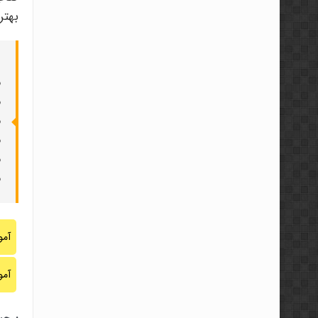
بهترین منابع RTM بو
●
●
●
●
●
●
آم
آم