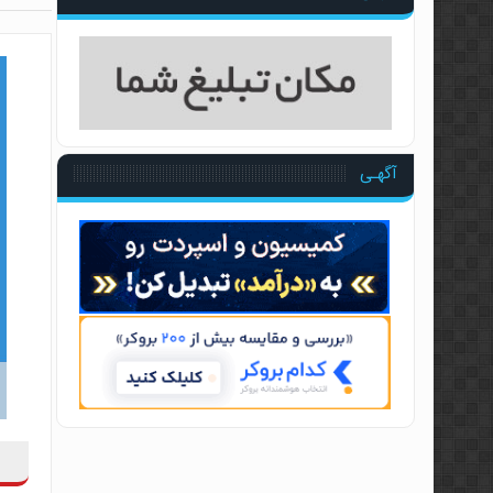
مجموعه آموزشی کندل‌ خوانی
معرفی کتاب رفتار قیمت، خطای
سطوح معتبر ایچیموکو با منط
آموزش پراپ تریدینگ توسط 
آگهـی
آموزش مفاهیم مقدماتی فارکس
مجموعه آموزشی فارکس ۳۶۰ توسط عرفان پاکدامن
آموزش پرایس اکشن به سبک آل
آموزش ویدئویی اسمارت مانی 