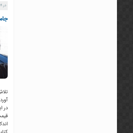
در
۱۹
جامع
تلاش
آورد ک
در ا
قیمت
اندک