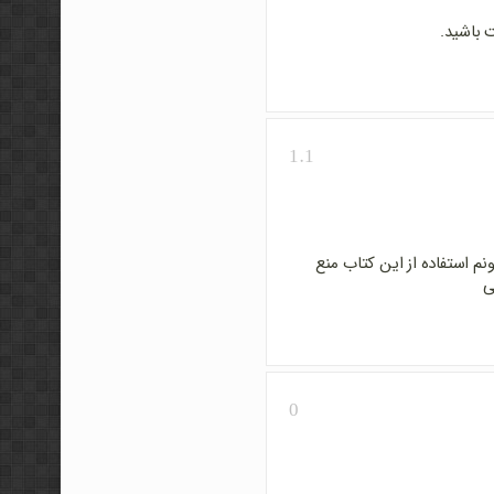
 باشید.
1.1
م استفاده از این کتاب منع
ی
0