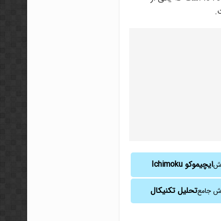
ایچیموکو Ichimoku
زش
تحلیل تکنیکال
ش جامع