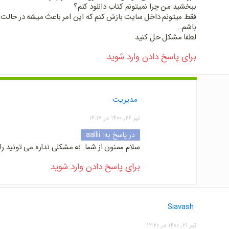
ببخشید من چرا نمیتونم کتاب دانلود کنم؟
فقط میتونم داخل سایت بازش کنم که این امر باعث میشه در حالت آ
باشم…
لطفا مشکل حل کنید
برای پاسخ دادن وارد شوید
مدیریت
تیر ۲۶, ۱۴۰۰ در ۱۶:۱۷
در پاسخ به:
aallii
سلام ممنون از شما. نه مشکلی نداره می تونید را
برای پاسخ دادن وارد شوید
Siavash
تیر ۲۱, ۱۴۰۰ در ۱۲:۲۰