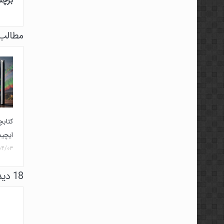
برچس
مطالب 
کتابچ
ایچیم
۰۴/۰۳
18 دیدگاه