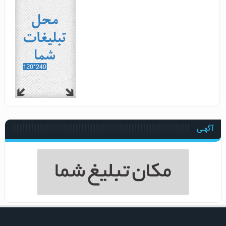
آگهـی