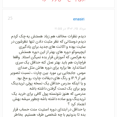
25
enasiri
مرداد ۲۵, ۱۴۰۲ در ۲۱:۵۵
دیدم نظرات مخالف هم زیاد هستش یه چک کردم
دیدم دوستانی که نظر مثبت دادن تنها نظرشون در
سایت بوده و اکانت های جدید.برای یادگیری
ایچیموکو دوره های بهتر از این دوره هستش.
به هرکسی که آموزش قرار بده نمیگن استاد. واقعا
فراچارت هم باید بهتر عمل کنه حداقل یک سری
استاندارد ها بزاره برای دوره هاش مثل صدای
موس. جابجایی بی مورد بین چارت ، نسبت تصویر
غیر از ۱۶:۹ و رنگ های دیفالت چارت رو مخ بود.
و یا اینکه مدرس حداقل یک نسخه پولی تریدینگ
ویو برای بک تست گرفتن داشته باشه.
مدرسی که هنوز نتونسته پول کافی برای خرید یک
تریدینگ ویو ساده داشته باشه چطور میشه بهش
اعتماد کرد ؟
یا حداقل در ابتدای دوره استیت منت حساب قرار
بده تا بدونیم با چه شخصی طرف هستیم. بخاطر