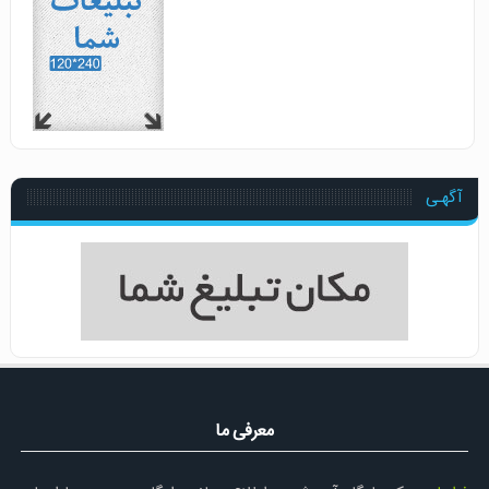
آگهـی
معرفی ما