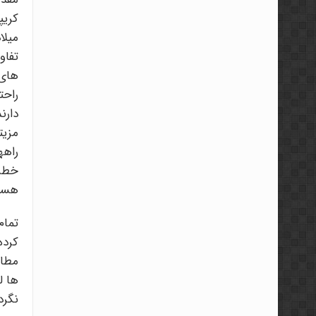
میلا
تفاو
های 
راحت
دارن
مزیت
راهه
خطر 
هستن
تمام
کرده
مطال
ها ل
نگرد