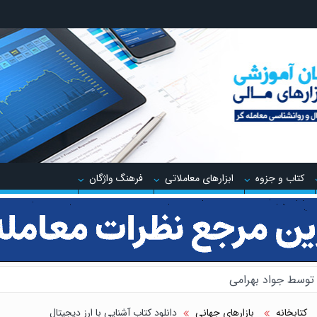
کتاب و جزوه
ابزارهای معاملاتی
فرهنگ واژگان
توسط جواد بهرامی
ینگ توسط جواد مهدوی صدر
 معاملاتی ایچیموکو با عباس بیات
کتابخانه
بازارهای جهانی
دانلود کتاب آشنایی با ارز دیجیتال