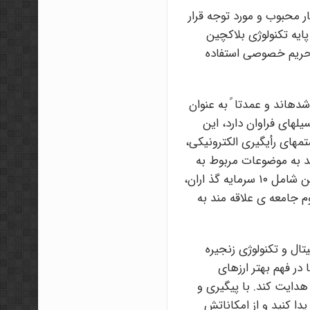
ر محبوب و مورد توجه قرار
پایه تکنولوژی بلاکچین
حفظ حریم خصوصی استفاده
هاند و عمدتا ً به عنوان
یلهای فراوان دارد، این
ستمهای رأیگیری الکترونیکی،
مند به موضوعات مربوط به
ارزهای د یجیتال، به ویژه بیت کوین و تکنولوژی زنجیره بلوکی هستند. این شامل ١٠ سرمایه گذ اران،
 جامعه ی علاقه مند به
تال و تکنولوژی زنجیره
 در فهم بهتر ارزهای
هدایت کند. با پیگیری و
دا کنید و از امکاناتش