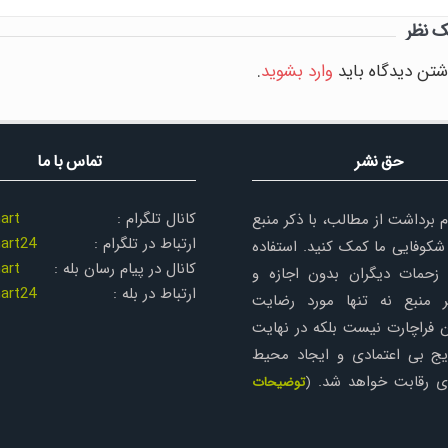
ک نظر
شتن دیدگاه باید
وارد بشوید
.
حق نشر
تماس با ما
کانال تلگرام :
art
م برداشت از مطالب، با ذکر منبع
ارتباط در تلگرام :
art24
شکوفایی ما کمک کنید. استفاده
کانال در پیام رسان بله :
art
زحمات دیگران بدون اجازه و
ارتباط در بله :
art24
 منبع نه تنها مورد رضایت
 فراچارت نیست بلکه در نهایت
یج بی اعتمادی و ایجاد محیط
رای رقابت خواهد شد.
(
توضیحات