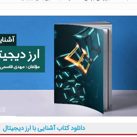
 توسط حسین عرفانی
 پنهان معامله گر
ق پرایس اکشن با مهدی صمدی
محسن غلامی
 و معامله گری توسط دانیال قدیری
فونسو با دوبله فارسی پرستو موسوی
دانلود کتاب آشنایی با ارز دیجیتال