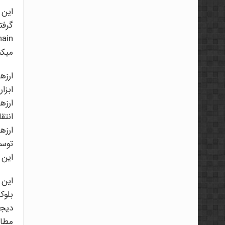
این 
گرفت
میکن
ارزه
ابزا
ارزه
انتق
توسع
این 
این 
بلوک
دیجی
مطال