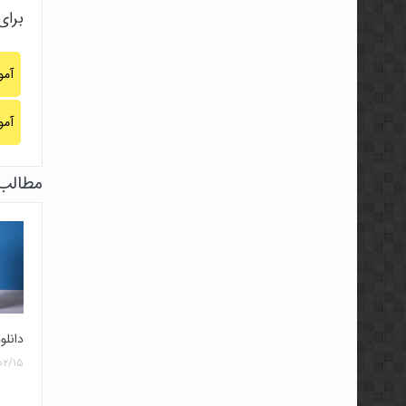
برای
آم
آم
مطالب 
دانلو
۰۲/۱۵