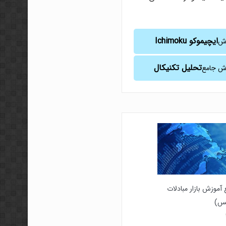
ایچیموکو Ichimoku
زش
تحلیل تکنیکال
ش جامع
آموزش بازار مبادلات
کس)