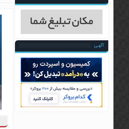
مجموعه آموزشی کندل‌ خوانی
معرفی کتاب رفتار قیمت، خطای
سطوح معتبر ایچیموکو با منط
آموزش پراپ تریدینگ توسط 
آگهـی
آموزش مفاهیم مقدماتی فارکس
مجموعه آموزشی فارکس ۳۶۰ توسط عرفان پاکدامن
آموزش پرایس اکشن به سبک آل