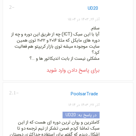
-2
UD20
آذر ۲۶, ۱۴۰۳ در ۱۵:۰۴
سلام.
آیا با این سبک (ICT) چه از طریق این دوره و چه از
دوره های مایکل که مثلا ۲۰۱۶ و ۲۰۲۲ توی همین
سایت موجوده میشه توی بازار کریپتو هم فعالیت
کرد؟
مشکلی نیست از بابت اندیکاتور ها و …؟
برای پاسخ دادن وارد شوید
-2.1
PoolsarTrade
آذر ۲۷, ۱۴۰۳ در ۱۶:۱۴
در پاسخ به:
UD20
کاملترین و روان ترین دوره ای هست که از این
سبک تماشا کردم ضمن تشکر از تیم ترجمه دو تا
اشکال دیدم که گفتم برای استفاده حداکثری دوستان