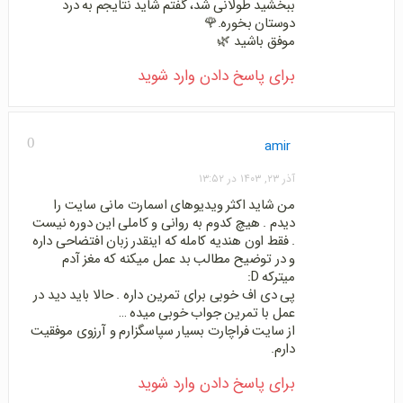
ببخشید طولانی شد، گفتم شاید نتایجم به درد
دوستان بخوره.🌹
موفق باشید 🌿
برای پاسخ دادن وارد شوید
0
amir
آذر ۲۳, ۱۴۰۳ در ۱۳:۵۲
من شاید اکثر ویدیوهای اسمارت مانی سایت را
دیدم . هیچ کدوم به روانی و کاملی این دوره نیست
. فقط اون هندیه کامله که اینقدر زبان افتضاحی داره
و در توضیح مطالب بد عمل میکنه که مغز آدم
میترکه D:
پی دی اف خوبی برای تمرین داره . حالا باید دید در
عمل با تمرین جواب خوبی میده …
از سایت فراچارت بسیار سپاسگزارم و آرزوی موفقیت
دارم.
برای پاسخ دادن وارد شوید