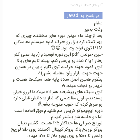
آذر ۲۸, ۱۴۰۳ در ۲۰:۰۹
در پاسخ به:
javad
سلام
وقت بخیر
بعد از چند ماه دیدن دوره های مختلف، چیزی که
بهم کمک کرد بازار رو «درک کنم» سیستم معاملاتی
PTM توی فراچارت بود.😊👌
حین خوندن pdf این دوره فهمیدم (باید سعی کنم
رفتار ۱ یا ۲ نماد رو بررسی کنم، ببینم تایم های بالا
توی کدوم جهته حرکت، توی تایم پایین در همون
جهت جهت بازار وارد معامله بشم.)↗️
بنظرم همین اصل ساده پایه همه سبک‌ها هست و
تریدر رو نجات میده.🔥
توی سبک های پیشرفته هم ict میلاد ذاکر رو خیلی
پسندیدم، اون مفاهیمی که نیاز به دانش قبلی داره
رو سرچ کردم که خوب متوجه بشم.✌️
دوره ایچیموکو کریس هم شنیدم فوق العاده است
اما دو جلسه شو بیشتر ندیدم.
لوریج صرافی ها حداکثر ۱۲۵ هست، گشتم دنبال
بروکر لوریج بالا، بروکر کپیتال اکستند روی طلا لوریج
واقعی تا ۱۵۰۰ و روی یورو دلار تا ۱۲۰۰ میده.