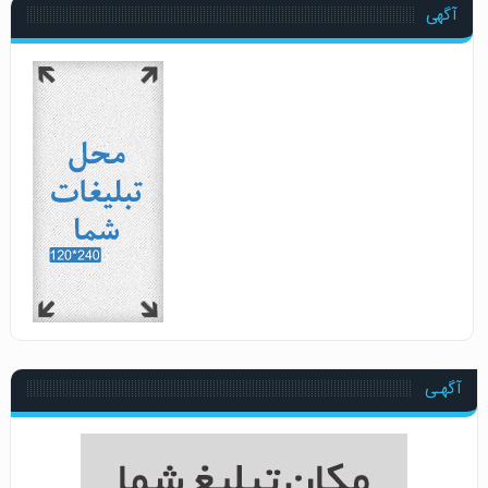
آگهی
آگهـی