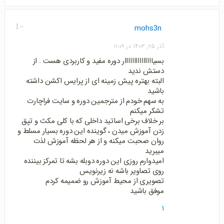
-1
mohs3n
آذر ۲۵, ۱۴۰۳ در ۱۱:۰۹
بسیااااااااااااااار دوره مفید و کاربردی هست . از
دستش ندید
البته بهتره پیش زمینه ای از پرایس اکشن داشته
باشید
به سهم خودم از مترجمین دوره و سایت فراچارت
تشکر میکنم
بر خلاف برخی اساتید داخلی که با کلی مکث و تپق
زدن آموزش میدن ، گوینده این دوره بسیار مسلط و
روان صحبت میکنه و از هر لحظه آموزش لذت
میبرید
امیدوارم روزی این دوره دوبله بشه تا تمرکز بیننده
روی تصاویر باشه نه زیرنویس
تصویری از محیط آموزش رو ضمیمه کردم
موفق باشید
۱