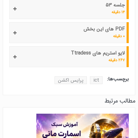
جلسه ۵۳
۱۴ دقیقه
PDF های این بخش
۰ دقیقه
لایو استریم های Ttradess
۲۶۷ دقیقه
برچسب‌ها:
ict
پرایس اکشن
مطالب مرتبط