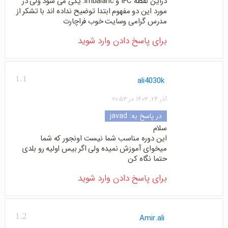
دراین نقطه IFC و imbalanc. یکی می شود ولی در
مورد این دو مفهوم ابتدا توضیح نداده اند با تشکر از
مدرس گرامی وسایت خوب فراچارت
برای پاسخ دادن وارد شوید
1.1
ali4030k
آذر ۲۴, ۱۴۰۳ در ۲۰:۵۳
در پاسخ به:
javad
سلام
این دوره مناسب شما نیست اونجور که شما
میخوای آموزش نمیده ولی اگر بیس اولیه رو بلدی
حتما نگاه کن
برای پاسخ دادن وارد شوید
1.2
Amir.ali