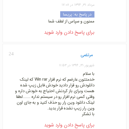
مرداد ۳۱, ۱۳۹۴ در ۱۷:۰۸
در پاسخ به: پریسا
ممنون و سپاس از لطف شما
برای پاسخ دادن وارد شوید
24
مرتضی
شهریور ۳۱, ۱۳۹۴ در ۱۱:۵۳
با سلام
خدمتتون عارضم که نرم افزار Win rar که لینک
دانلودش رو قرار دادید خودش فایل زیپ شده
هست وبرای باز کردنش احتیاج به خودش داره و
وقتی کسی نرم افزار رو در سیستم نداره ………لطفا
لینک دانلود وین رار رو حذف کنید و به جای اون
وین رار زیپ نشده قرار بدید.
با تشکر
برای پاسخ دادن وارد شوید