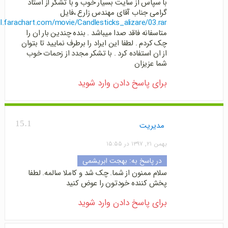
با سپاس از سایت بسیار خوب و با تشکر از استاد
گرامی جناب آقای مهندس زارع ،فایل
dl.farachart.com/movie/Candlesticks_alizare/03.rar
متاسفانه فاقد صدا میباشد . بنده چندین بار ان را
چک کردم . لطفا این ایراد را برطرف نمایید تا بتوان
از ان استفاده کرد . با تشکر مجدد از زحمات خوب
شما عزیزان
برای پاسخ دادن وارد شوید
15.1
مدیریت
بهمن ۲۱, ۱۳۹۷ در ۱۵:۵۵
در پاسخ به:
بهجت ابریشمی
سلام ممنون از شما. چک شد و کاملا سالمه. لطفا
پخش کننده خودتون را عوض کنید
برای پاسخ دادن وارد شوید