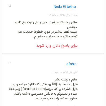
14
Neda Eftekhar
اسفند ۲۰, ۱۳۹۷ در ۱۴:۵۵
سلام و خسته نباشید . خیلی عالی توضیح دادید
مهندس.
میشه لطفا بیشتر در مورد خطوط حمایت هم
توضیحاتی بدید ممنون میشویم.
برای پاسخ دادن وارد شوید
13
afshin
آبان ۱۱, ۱۳۹۸ در ۱۱:۵۸
سلام و وقت بخیر
فایل مربوط به Doji رو وقتی که دانلود میکنم و رمز
فایل فشرده رو که میزنم(farachart.com) بهم خطا
میده و نمیتونم به فایلش دسترسی داشته باشم،
ممنون میشم راهنمایی بفرمایید.