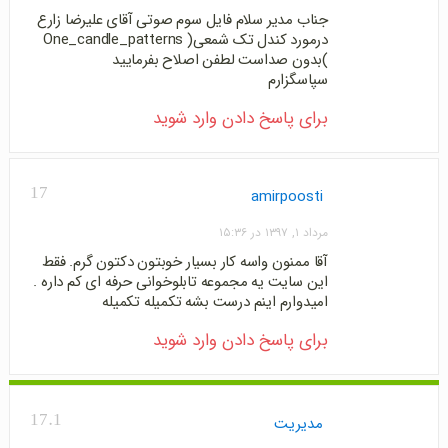
جناب مدیر سلام فایل سوم صوتی آقای علیرضا زارع
درمورد کندل تک شمعی( One_candle_patterns
)بدون صداست لطفن اصلاح بفرمایید
سپاسگزارم
برای پاسخ دادن وارد شوید
17
amirpoosti
مرداد ۱, ۱۳۹۷ در ۱۵:۳۶
آقا ممنون واسه کار بسیار خوبتون دکتون گرم. فقط
این سایت یه مجموعه تابلوخوانی حرفه ای کم داره .
امیدوارم اینم درست بشه تکمیله تکمیله
برای پاسخ دادن وارد شوید
17.1
مدیریت