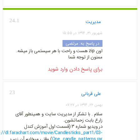
24.1
مدیریت
شهریور ۳۱, ۱۳۹۴ در ۱۵:۵۵
در پاسخ به: مرتضی
اون zip هست و راحت با هر سیستمی باز میشه.
ممنون از توجه شما
برای پاسخ دادن وارد شوید
23
علی قربانی
بهمن ۲۲, ۱۳۹۴ در ۰۷:۲۷
سلام . با تشکر از مدیریت سایت و همینطور آقای
زارع بابت زحماتشون.
در ویدیو شماره ۳ (قسمت اول آموزش کندل
p://dl.farachart.com/movie/Candlesticks_part1/03-
One_candle_patterns.rar
) وقتی میخایم آن زیپ