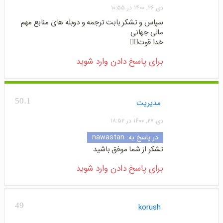
دی ۲۶, ۱۴۰۰ در ۱۰:۵۵
سپاس و تشکر بابت ترجمه و دوبله های منابع مهم
مالی جهانی
خدا قوت🙋‍♂️
برای پاسخ دادن وارد شوید
50.1
مدیریت
دی ۲۷, ۱۴۰۰ در ۱۸:۵۲
در پاسخ به:
nawastan
تشکر از شما موفق باشید
برای پاسخ دادن وارد شوید
49
korush