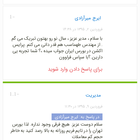
-1
ایرج میرآزادی
فروردین ۲, ۱۳۹۵ در ۱۴:۳۸
با سلام ، مدیر عزیز ، سال نو رو بهتون تبریک می گم
. از مهندس طهماسب هم قدر دانی می کنم .پرایس
اکشن در بورس ایران جواب میده ،؟ شما تجربه یی
دارین.؟با سپاس فراوون
برای پاسخ دادن وارد شوید
-1.1
مدیریت
فروردین ۹, ۱۳۹۵ در ۱۱:۳۰
در پاسخ به:
ایرج میرآزادی
سلام دوست عزیز. هیچ فرقی وجود نداره. لذا بورس
تهران را در تایم فریم روزانه به بالا رصد کنید به خاطر
حجم کم معاملات