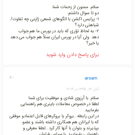
سلام. ممنون از زحمات شما.
دو تا سوال داشتم:
۱- پرایس اکشن با الگوهای شمعی ژاپنی چه تفاوت/
شباهتی دارد؟
۲- به لحاظ تؤری که باید در بورس ما هم جواب
دهد. ولی آیا در بورس ایران عملاْ هم جواب می دهد
یا خیر؟
برای پاسخ دادن وارد شوید
-4
arsam
آبان ۱۳, ۱۳۹۵ در ۱۲:۱۴
سلام .با آرزوی شادی و موفقیت برای شما
لطفا در خصوص معاملات باینری هم راهنمایی
بفرمایید.
در این رابطه ..بروکر یا بروکرهای قابل اعتمادو موفقی
که با ایرانان هم همکاری داشته باشند و عضو
بپذیرند و بتوان با آنها کار کرد ..لطفا معرفی و
راهنمایی بفرمایید..با سپاس فراوان