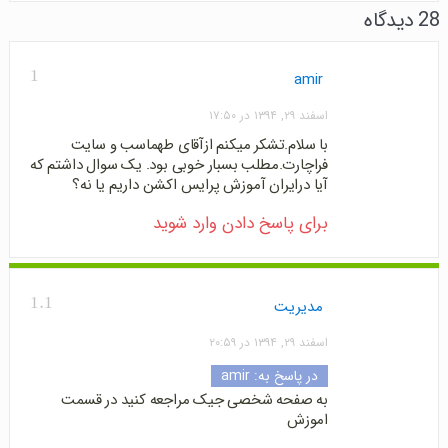
28 دیدگاه
1
amir
اسفند ۲۹, ۱۳۹۴ در ۱۷:۵۰
با سلام.تشکر میکنم ازآقای طهماسب و سایت
فراچارت.مطلب بسبار خوبی بود. یک سوال داشتم که
آیا درایران آموزش پرایس اکشن داریم یا نه؟
برای پاسخ دادن وارد شوید
1.1
مدیریت
اسفند ۲۹, ۱۳۹۴ در ۲۰:۵۹
در پاسخ به:
amir
به صفحه شخصی جیک مراجعه کنید در قسمت
اموزش