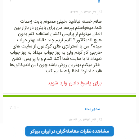
a
آذر ۲۱, ۱۳۹۷ در ۱۴:۴۷
سلام خسته نباشید .خیلی ممنونم بابت زحمات
شما.میخواستم بپرسم من برای باینری در بازار بین
الملل میتونم از پرایس اکشن استفاده کنم بدون
هیچ اندیکاتور ؟ تایم فریم چند دقیقه بهتر جواب
میده؟ من با استراتژی های گوگانون از سایت های
خارجی کار کردم ولی یه روز جواب میداد یه روز جواب
نمیداد تا با سایت شما آشنا شدم و با پرایس اکشن
..فکر میکنم بهترین روش باشه چون این اندیکاتورها
فایده نداره!! لطفا راهنماییم کنید
برای پاسخ دادن وارد شوید
-7.1
مدیریت
آذر ۲۴, ۱۳۹۷ در ۱۵:۲۴
در پاسخ به:
a
سلام دوست عزیز. نوع بازار مهم نیست. هر چه بازار