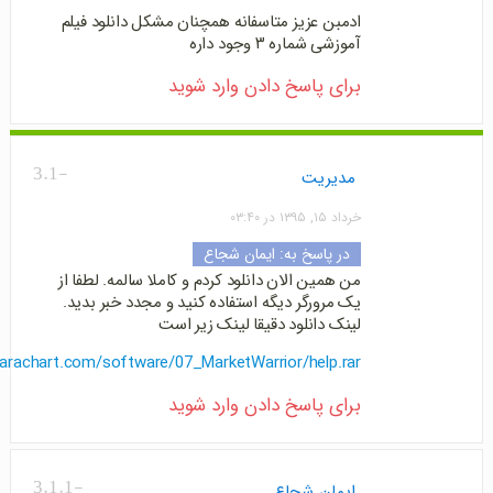
ادمبن عزیز متاسفانه همچنان مشکل دانلود فیلم
آموزشی شماره ۳ وجود داره
برای پاسخ دادن وارد شوید
-3.1
مدیریت
خرداد ۱۵, ۱۳۹۵ در ۰۳:۴۰
در پاسخ به:
ایمان شجاع
من همین الان دانلود کردم و کاملا سالمه. لطفا از
یک مرورگر دیگه استفاده کنید و مجدد خبر بدید.
لینک دانلود دقیقا لینک زیر است
.farachart.com/software/07_MarketWarrior/help.rar
برای پاسخ دادن وارد شوید
-3.1.1
ایمان شجاع