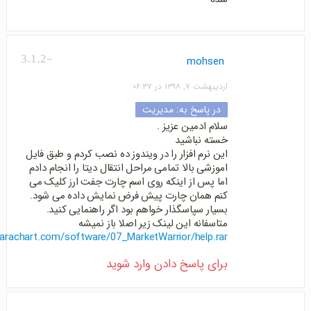
-3.1.2
mohsen
اردیبهشت ۷, ۱۳۹۸ در ۰۶:۳۷
در پاسخ به:
مدیریت
سلام ادمین عزیز .
خسته نباشید
این نرم افزار را در ویندوز ده نصب کردم و طبق فایل
اموزشی بالا تمامی مراحل انتقال دیتا را انجام دادم
اما پس از اینکه روی اسم چارت جفت ارز کلیک می
کنم همان چارت پیش فرض نمایش داده می شود.
بسیار سپاسگذار خواهم بود اگر راهنمایی کنید.
متاسفانه این لینک زیر اصلا باز نمیشه
.farachart.com/software/07_MarketWarrior/help.rar
برای پاسخ دادن وارد شوید