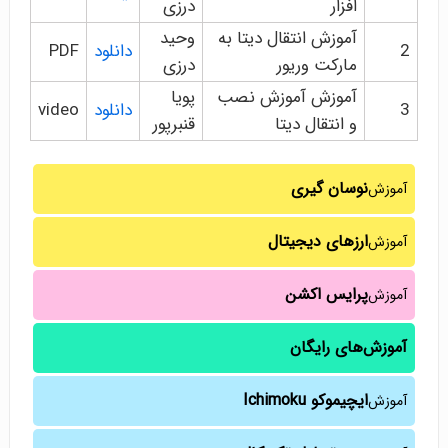
افزار
درزی
آموزش انتقال دیتا به
وحید
2
دانلود
PDF
مارکت وریور
درزی
آموزش آموزش نصب
پویا
3
دانلود
video
و انتقال دیتا
قنبرپور
نوسان گیری
آموزش
ارزهای دیجیتال
آموزش
پرایس اکشن
آموزش
آموزش‌های رایگان
ایچیموکو Ichimoku
آموزش