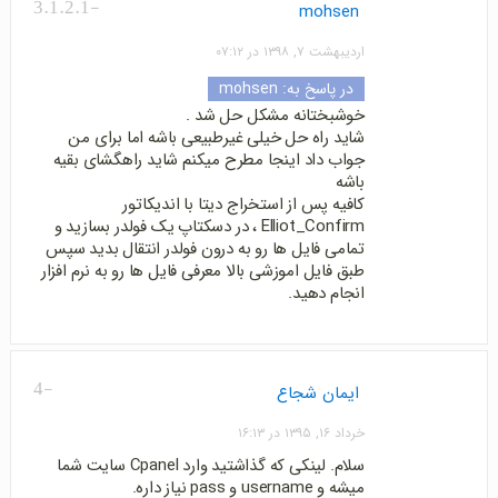
-3.1.2.1
mohsen
اردیبهشت ۷, ۱۳۹۸ در ۰۷:۱۲
در پاسخ به:
mohsen
خوشبختانه مشکل حل شد .
شاید راه حل خیلی غیرطبیعی باشه اما برای من
جواب داد اینجا مطرح میکنم شاید راهگشای بقیه
باشه
کافیه پس از استخراج دیتا با اندیکاتور
Elliot_Confirm ، در دسکتاپ یک فولدر بسازید و
تمامی فایل ها رو به درون فولدر انتقال بدید سپس
طبق فایل اموزشی بالا معرفی فایل ها رو به نرم افزار
انجام دهید.
-4
ایمان شجاع
خرداد ۱۶, ۱۳۹۵ در ۱۶:۱۳
سلام. لینکی که گذاشتید وارد Cpanel سایت شما
میشه و username و pass نیاز داره.