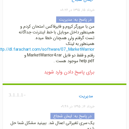
خرداد ۱۵, ۱۳۹۵ در ۰۸:۲۶
در پاسخ به:
مدیریت
من با مرورگر کروم و فایرفاکس امتحان کردم و
همینطور داخل موبایل با خط اینترنت جداگانه
تست گرفتم ولی همچنان خطا میده.
همینطور به لینک
ttp://dl.farachart.com/software/07_MarketWarrior
رفتم و فقط دو فایل MarketWarrior4.rar و
help.pdf موجود هست .
برای پاسخ دادن وارد شوید
-3.1.1.1
مدیریت
خرداد ۱۶, ۱۳۹۵ در ۰۹:۴۸
در پاسخ به:
ایمان شجاع
یک سری تغیراتی اعمال شد. ببینید مشکل شما حل
شده