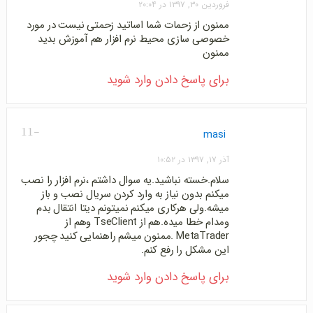
فروردین ۳۰, ۱۳۹۷ در ۲۰:۰۴
ممنون از زحمات شما اساتید زحمتی نیست در مورد
خصوصی سازی محیط نرم افزار هم آموزش بدید
ممنون
برای پاسخ دادن وارد شوید
-11
masi
آذر ۱۷, ۱۳۹۷ در ۱۰:۵۲
سلام.خسته نباشید.یه سوال داشتم ،نرم افزار را نصب
میکنم بدون نیاز به وارد کردن سریال نصب و باز
میشه.ولی هرکاری میکنم نمیتونم دیتا انتقال بدم
ومدام خطا میده.هم از TseClient وهم از
MetaTrader .ممنون میشم راهنمایی کنید چجور
این مشکل را رفع کنم.
برای پاسخ دادن وارد شوید