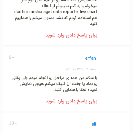
اف آموزشی که دیتاها رو در تایم های کوچکتر
میخوام وارد کنم نمیتونم از elliot
confirm.arshia.aget data exporter.live chart
هم استفاده کردم که نشد ممنون میشم راهنماییم
کنید
برای پاسخ دادن وارد شوید
-9
erfan
اسفند ۳, ۱۳۹۶ در ۱۰:۱۱
با سلام من همه ی مراحل رو انجام میدم ولی وقتی
رو نماد یا جفت ارز کلیک میکنم هیچی نمایش
نمیده لطفا راهنمایی کنید.
برای پاسخ دادن وارد شوید
-10
ali