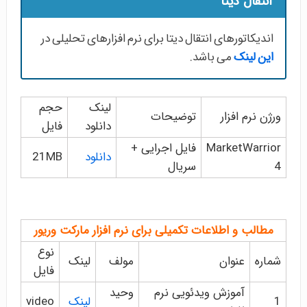
انتقال دیتا
اندیکاتورهای انتقال دیتا برای نرم افزارهای تحلیلی در
این لینک
می باشد.
لینک
حجم
ورژن نرم افزار
توضیحات
دانلود
فایل
MarketWarrior
فایل اجرایی +
دانلود
21MB
4
سریال
مطالب و اطلاعات تکمیلی برای نرم افزار مارکت وریور
نوع
شماره
عنوان
مولف
لینک
فایل
آموزش ویدئویی نرم
وحید
1
لینک
video