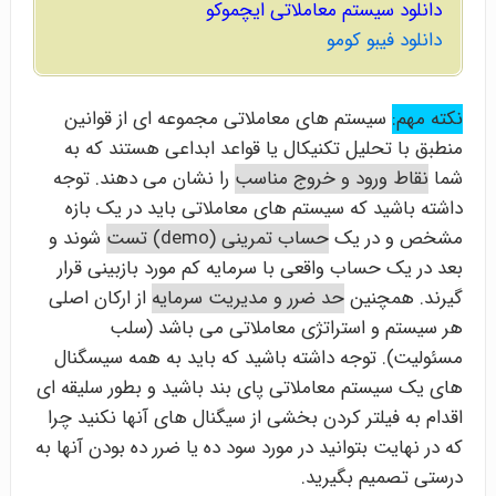
دانلود سیستم معاملاتی ایچموکو
دانلود فیبو کومو
نکته مهم:
سیستم های معاملاتی مجموعه ای از قوانین
منطبق با تحلیل تکنیکال یا قواعد ابداعی هستند که به
شما
نقاط ورود و خروج مناسب
را نشان می دهند. توجه
داشته باشید که سیستم های معاملاتی باید در یک بازه
مشخص و در یک
حساب تمرینی (demo) تست
شوند و
بعد در یک حساب واقعی با سرمایه کم مورد بازبینی قرار
گیرند. همچنین
حد ضرر و مدیریت سرمایه
از ارکان اصلی
هر سیستم و استراتژی معاملاتی می باشد (سلب
مسئولیت). توجه داشته باشید که باید به همه سیسگنال
های یک سیستم معاملاتی پای بند باشید و بطور سلیقه ای
اقدام به فیلتر کردن بخشی از سیگنال های آنها نکنید چرا
که در نهایت بتوانید در مورد سود ده یا ضرر ده بودن آنها به
درستی تصمیم بگیرید.