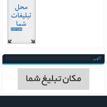
آگهـی