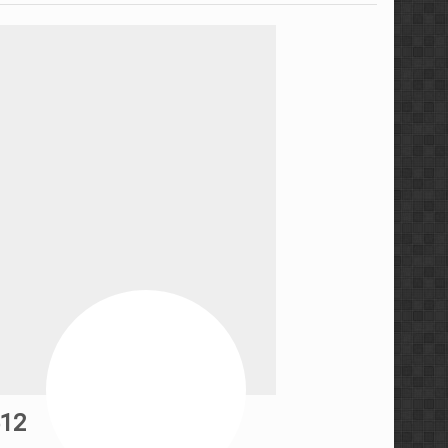
مجموعه ویدئویی استراتژی ه
مجموعه آموزشی کندل‌ خوا
معرفی کتاب رفتار قیمت، خط
سطوح معتبر ایچیموکو با م
آموزش پراپ تریدینگ توس
آموزش مفاهیم مقدماتی فار
مجموعه آموزشی فارکس ۳۶۰ توسط عرفان پاکدامن
آموزش پرایس اکشن به سبک 
12