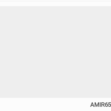
ای معاملاتی ایچیموکو با عباس بیات
نی توسط حسین عرفانی
ای پنهان معامله گر
نطق پرایس اکشن با مهدی صمدی
ط محسن غلامی
کس و معامله گری توسط دانیال قدیری
آلفونسو با دوبله فارسی پرستو موسوی
AMIR65