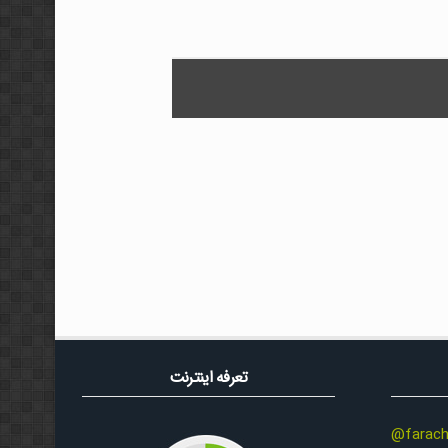
تعرفه اینترنت
@farach