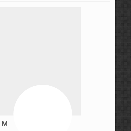
مجموعه ویدئویی استراتژی ه
مجموعه آموزشی کندل‌ خوا
معرفی کتاب رفتار قیمت، خط
سطوح معتبر ایچیموکو با م
آموزش پراپ تریدینگ توس
آموزش مفاهیم مقدماتی فار
مجموعه آموزشی فارکس ۳۶۰ توسط عرفان پاکدامن
آموزش پرایس اکشن به سبک 
M