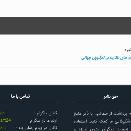
بره
اد های نظارت بر کارگزاران جهانی
حق نشر
تماس با ما
کانال تلگرام :
art
م برداشت از مطالب، با ذکر منبع
ارتباط در تلگرام :
art24
شکوفایی ما کمک کنید. استفاده
کانال در پیام رسان بله :
art
زحمات دیگران بدون اجازه و