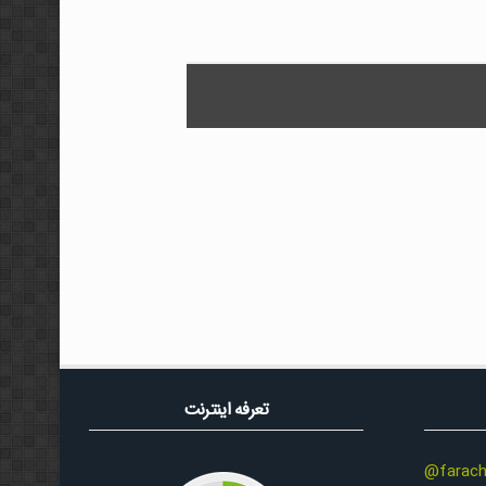
تعرفه اینترنت
@farach