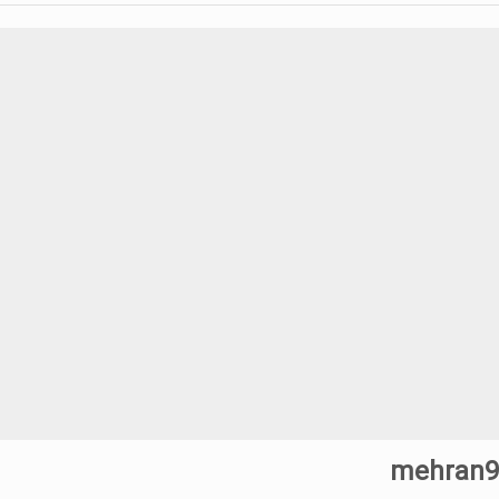
ای معاملاتی ایچیموکو با عباس بیات
نی توسط حسین عرفانی
ای پنهان معامله گر
نطق پرایس اکشن با مهدی صمدی
ط محسن غلامی
کس و معامله گری توسط دانیال قدیری
آلفونسو با دوبله فارسی پرستو موسوی
mehran9