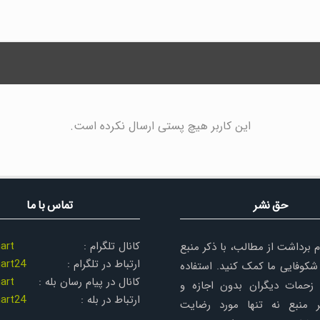
این کاربر هیچ پستی ارسال نکرده است.
حق نشر
تماس با ما
کانال تلگرام :
art
م برداشت از مطالب، با ذکر منبع
ارتباط در تلگرام :
art24
شکوفایی ما کمک کنید. استفاده
کانال در پیام رسان بله :
art
زحمات دیگران بدون اجازه و
ارتباط در بله :
art24
 منبع نه تنها مورد رضایت