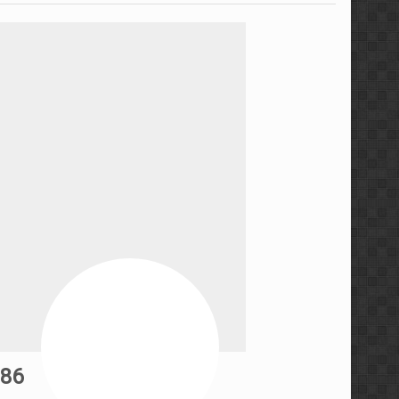
مجموعه ویدئویی استراتژی ه
مجموعه آموزشی کندل‌ خوا
معرفی کتاب رفتار قیمت، خط
سطوح معتبر ایچیموکو با م
آموزش پراپ تریدینگ توس
آموزش مفاهیم مقدماتی فار
مجموعه آموزشی فارکس ۳۶۰ توسط عرفان پاکدامن
آموزش پرایس اکشن به سبک 
986