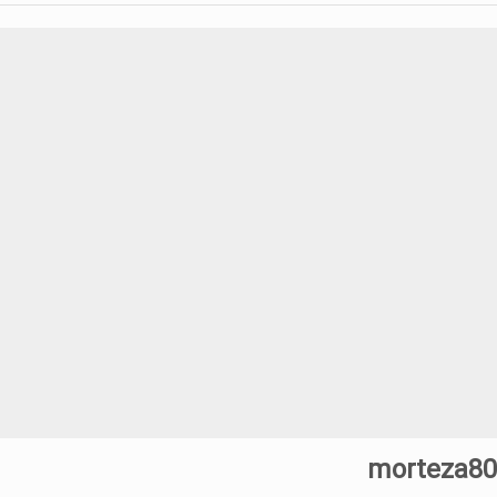
ای معاملاتی ایچیموکو با عباس بیات
نی توسط حسین عرفانی
ای پنهان معامله گر
نطق پرایس اکشن با مهدی صمدی
ط محسن غلامی
کس و معامله گری توسط دانیال قدیری
آلفونسو با دوبله فارسی پرستو موسوی
morteza80