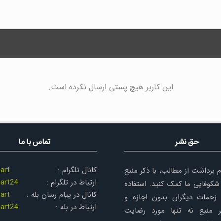
این کاربر هیچ پستی ارسال نکرده است.
حق نشر
تماس با ما
کانال تلگرام :
art
م برداشت از مطالب، با ذکر منبع
ارتباط در تلگرام :
art24
شکوفایی ما کمک کنید. استفاده
کانال در پیام رسان بله :
art
زحمات دیگران بدون اجازه و
ارتباط در بله :
art24
 منبع نه تنها مورد رضایت