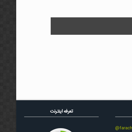
تعرفه اینترنت
@farach