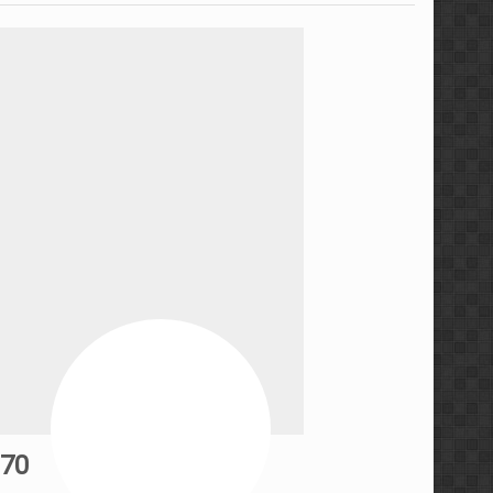
مجموعه ویدئویی استراتژی ه
مجموعه آموزشی کندل‌ خوا
معرفی کتاب رفتار قیمت، خط
سطوح معتبر ایچیموکو با م
آموزش پراپ تریدینگ توس
آموزش مفاهیم مقدماتی فار
مجموعه آموزشی فارکس ۳۶۰ توسط عرفان پاکدامن
آموزش پرایس اکشن به سبک 
370