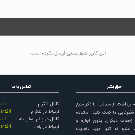
این کاربر هیچ پستی ارسال نکرده است.
حق نشر
تماس با ما
کانال تلگرام :
art
م برداشت از مطالب، با ذکر منبع
ارتباط در تلگرام :
art24
شکوفایی ما کمک کنید. استفاده
کانال در پیام رسان بله :
art
زحمات دیگران بدون اجازه و
ارتباط در بله :
art24
 منبع نه تنها مورد رضایت