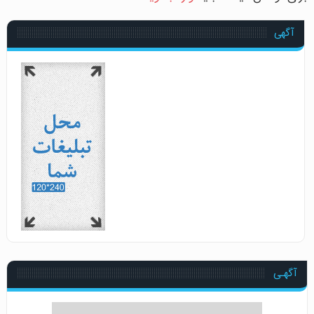
آگهی
آگهـی