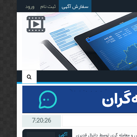
سفارش آگهی
ثبت نام
ورود
7:20:27
آگهی
 و معامله گری توسط دانیال قدیری