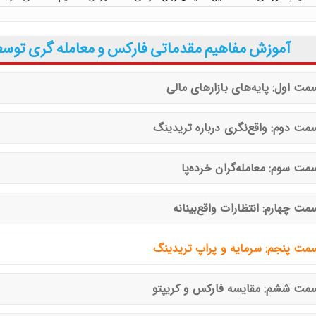
ق پرایس اکشن با مهدی صمدی
محسن غلامی
آموزش مفاهیم مقدماتی فارکس و معامله گری توسط
 و معامله گری توسط دانیال قدیری
مت اول: پایه‌های بازارهای مالی
فونسو با دوبله فارسی پرستو موسوی
مت دوم: واقع‌نگری درباره تریدینگ
توسط جواد بهرامی
مت سوم: معامله‌گران خرده‌پا
ینگ توسط جواد مهدوی صدر
 معاملاتی ایچیموکو با عباس بیات
مت چهارم: انتظارات واقع‌بینانه
مت پنجم: سرمایه و پراپ تریدینگ
مت ششم: مقایسه فارکس و کریپتو