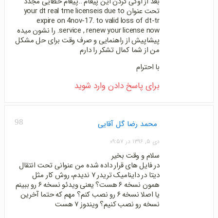
بعد از اوکی کردن این پیغام ..پیغام خطایی مجدد
تحت عنوان your dt real tme licenseis due to
expire on 4nov-17. to valid loss of dt-tr
service , renew your license now. را نشون میده
پیشاپیش از راهنمایی و صرف وقت برای حل مشکل
من از شما کمال تشکر را دارم
با احترام
برای پاسخ دادن وارد شوید
98
محمد رضا گل آقایی
دی ۵, ۱۳۹۶ در ۰۹:۵۷
سلام و وقت بخیر
در فایل های قرار داده شده من عنوانی تحت انتقال
دیتا در داینامیک تریدر ۷ ندیدم، روش کار مثل
همون نسخه ۶ هست؟ یعنی ویدئو نسخه ۶ رو ببینم
یا اصلا نسخه ۶ رو نصب کنم؟ مهم که حتما آخرین
نسخه رو نصب کنیم؟ ویندوز ۷ هست