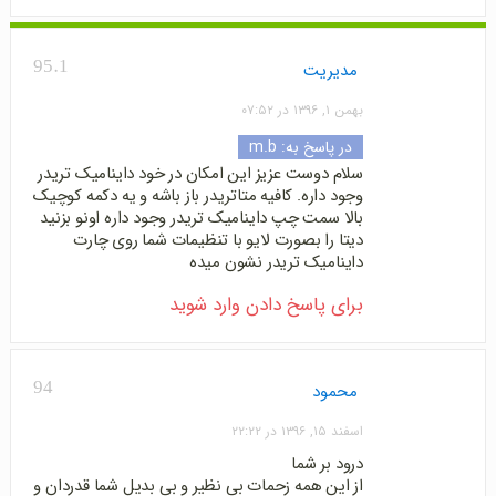
95.1
مدیریت
بهمن ۱, ۱۳۹۶ در ۰۷:۵۲
در پاسخ به:
m.b
سلام دوست عزیز این امکان در خود داینامیک تریدر
وجود داره. کافیه متاتریدر باز باشه و یه دکمه کوچیک
بالا سمت چپ داینامیک تریدر وجود داره اونو بزنید
دیتا را بصورت لایو با تنظیمات شما روی چارت
داینامیک تریدر نشون میده
برای پاسخ دادن وارد شوید
94
محمود
اسفند ۱۵, ۱۳۹۶ در ۲۲:۲۲
درود بر شما
از این همه زحمات بی نظیر و بی بدیل شما قدردان و