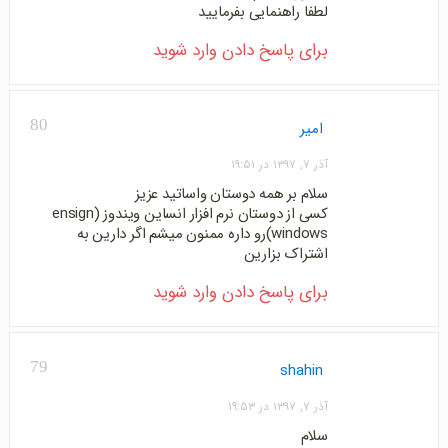
لطفا راهنمایی بفرمایید
برای پاسخ دادن وارد شوید
80
امیر
آذر ۷, ۱۳۹۷ در ۱۹:۵۱
سلام بر همه دوستان واساتید عزیز
کسی از دوستان نرم افزار انساین ویندوز (ensign
windows)رو داره ممنون میشم اگر دارین به
اشتراک بزارین
برای پاسخ دادن وارد شوید
79
shahin
آذر ۷, ۱۳۹۷ در ۱۹:۵۳
سلام