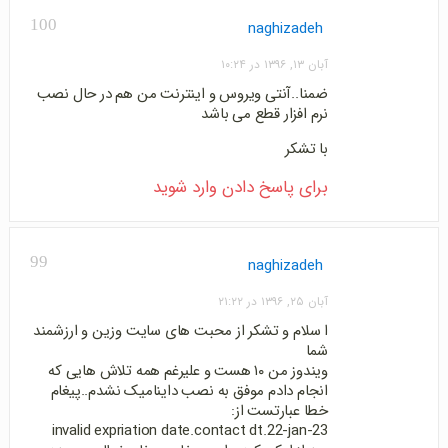
100
naghizadeh
آبان ۱۳, ۱۳۹۶ در ۱۰:۲۴
ضمنا..آنتی ویروس و اینترنت من هم در حال نصب
نرم افزار قطع می باشد
با تشکر
برای پاسخ دادن وارد شوید
99
naghizadeh
آبان ۲۵, ۱۳۹۶ در ۲۱:۲۲
ا سلام و تشکر از محبت های سایت وزین و ارزشمند
شما
ویندوز من ۱۰ هست و علیرغم همه تلاش هایی که
انجام دادم موفق به نصب داینامیک نشدم..پیغام
خطا عبارتست از:
invalid expriation date.contact dt.22-jan-23