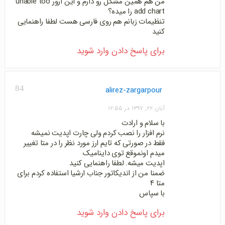
من هم همین مشکل رو دارم و این ارور unable too
add chart را میده؟
تنظیمات زبانم هم روی فارسی هست لطفا راهنمایی
کنید
برای پاسخ دادن وارد شوید
84
alirez-zargarpour
آبان ۲۲, ۱۳۹۷ در ۱۲:۵۵
با سلام و ارادت
نرم افزار را نصب کردم ولی چارت اپدیت نمیشه
فقط در صورتی که تایم ارز مورد نظر را در متا تغییر
میدم اونموقع توی داینامیک
اپدیت میشه. لطفا راهنمایی کنید
ضمنا من از اندیکاتور جناب ارشیا استفاده کردم برای
متا ۴
با سپاس
برای پاسخ دادن وارد شوید