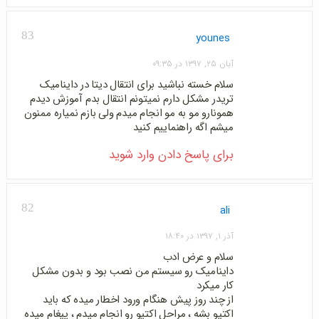
83
younes
آبان ۲۵, ۱۳۹۷ در ۰۹:۳۵
سلام خسته نباشید برای انتقال دیتا در داینامیک
تریدر مشکل دارم نمیتونم انتقال بدم آموزش دیدم
همونارو مو به مو انجام میدم ولی بازم نمیاره ممنون
میشم اگه راهنماییم کنید
برای پاسخ دادن وارد شوید
82
ali
آذر ۱, ۱۳۹۷ در ۱۸:۴۰
سلام و عرض ادب
داینامیک رو سیستم من نصب بود و بدون مشکل
کار میکرد
از چند روز پیش هنگام ورود اخطار میده که باید
اکتیو بشه ، مراحل اکتیو رو انجام میدم ، پیغام میده