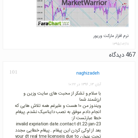
نرم افزار مارکت وریور
۱۳۹۵/۰۲/۱۱
467 دیدگاه
101
naghizadeh
آبان ۱۳, ۱۳۹۶ در ۱۰:۲۲
با سلام و تشکر از محبت های سایت وزین و
ارزشمند شما
ویندوز من ۱۰ هست و علیرغم همه تلاش هایی که
انجام دادم موفق به نصب داینامیک نشدم..پیغام
خطا عبارتست از:
invalid expriation date.contact dt.22-jan-23
بعد از اوکی کردن این پیغام ..پیغام خطایی مجدد
تحت عنوان your dt real tme licenseis due to