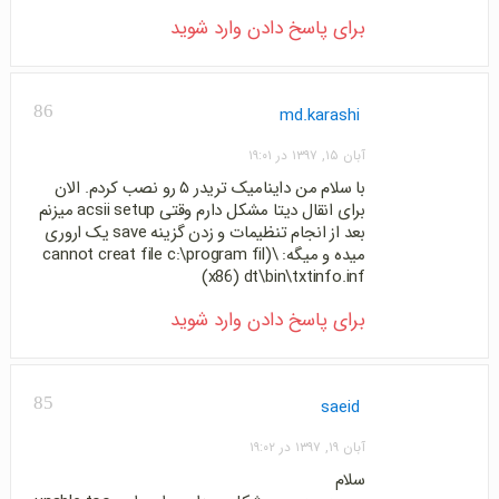
برای پاسخ دادن وارد شوید
86
md.karashi
آبان ۱۵, ۱۳۹۷ در ۱۹:۰۱
با سلام من داینامیک تریدر ۵ رو نصب کردم. الان
برای انقال دیتا مشکل دارم وقتی acsii setup میزنم
بعد از انجام تنظیمات و زدن گزینه save یک اروری
میده و میگه: \(cannot creat file c:\program fil
(x86) dt\bin\txtinfo.inf
برای پاسخ دادن وارد شوید
85
saeid
آبان ۱۹, ۱۳۹۷ در ۱۹:۰۲
سلام