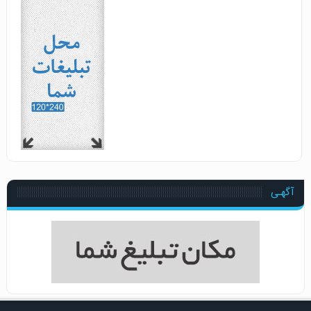
آگهـی