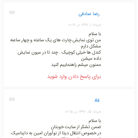
90
رضا صادقی
خرداد ۱, ۱۳۹۷ در ۲۰:۱۲
با سلام
من توی نمایش چارت های یک ساعته و چهار ساعنه
مشکل دارم
کندل ها خیلی کوچیک . چند تا در میون نمایش
داده میشن
ممنون میشم راهنماییم کنید
برای پاسخ دادن وارد شوید
89
Ali
خرداد ۱۵, ۱۳۹۷ در ۰۲:۱۵
با سلام
ضمن تشکر از سایت خوبتان
در خصوص انتقال دیتا از نوآوران امین به داینامیک