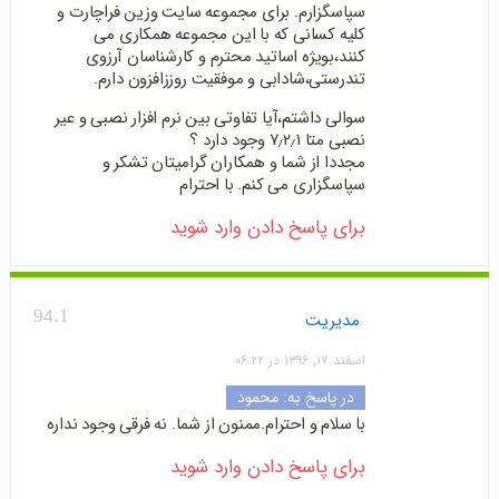
سپاسگزارم. برای مجموعه سایت وزین فراچارت و
کلیه کسانی که با این مجموعه همکاری می
کنند،بویژه اساتید محترم و کارشناسان آرزوی
تندرستی،شادابی و موفقیت روززافزون دارم.
سوالی داشتم،آیا تفاوتی بین نرم افزار نصبی و عیر
نصبی متا ۷٫۲٫۱ وجود دارد ؟
مجددا از شما و همکاران گرامیتان تشکر و
سپاسگزاری می کنم. با احترام
برای پاسخ دادن وارد شوید
94.1
مدیریت
اسفند ۱۷, ۱۳۹۶ در ۰۶:۲۲
در پاسخ به:
محمود
با سلام و احترام.ممنون از شما. نه فرقی وجود نداره
برای پاسخ دادن وارد شوید