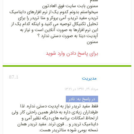
سلام
ممنون بابت سایت فوق العادتون
میخواستم بدونم کدوم یک از نرم افزارهای داینامیک
تریدر، مفید تریدر، آمی بروکر و متا تریدر را برای
تحلیل تکنیکال توصیه می کنید و اینکه کدام یک از
این نرم افزارها به صورت آنلاین است و نیاز به
آپدیت دیتا به صورت دستی ندارد ؟
ممنون
برای پاسخ دادن وارد شوید
87.1
مدیریت
مرداد ۲۹, ۱۳۹۷ در ۱۳:۲۱
در پاسخ به:
نادر
فقط مفید تریدر نیاز به اپدیت دستی نداره. لذا
طرفداران زیادی داره به خاطر همین راحتی کار. ولی
از لحاظ امکانات برنامه های دیگه نظیر آمی و
داینامیک تریدر و … قوی ترند. مفید تریدر همان
نسخه بومی شوده متاتریدر هست.