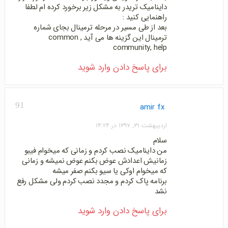
داینامیک تریدر به مشکل زیر برخورد کرده ام لطفا
راهنمایی کنید :
بعد از طی مسیر در مرحله ترمینال بجای شماره
ترمینال این گزینه ها می آید common ,
community, help
برای پاسخ دادن وارد شوید
91
amir fx
اردیبهشت ۳۱, ۱۳۹۷ در ۱۴:۲۴
سلام
من داینامیک نصب کردم و زمانی که میخوام فیبو
زمانیش اعدادش عوض بکنم عوض نمیشه و زمانی
که میخوام اوکی یا سیو بکنم صفر میشه
برنامه پاک کردم و مجدد نصب کردم ولی مشکل رفع
نشد
برای پاسخ دادن وارد شوید