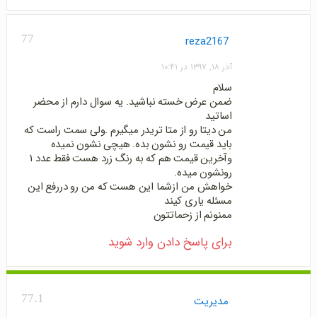
77
reza2167
آذر ۱۸, ۱۳۹۷ در ۱۰:۴۱
سلام
ضمن عرض خسته نباشید. یه سوال دارم از محضر
اساتید
من دیتا رو از متا تریدر میگیرم .ولی سمت راست که
باید قیمت رو نشون بده. هیچی نشون نمیده
وآخرین قیمت هم که به رنگ زرد هست فقط عدد ۱
رونشون میده.
خواهش من ازشما این هست که من رو دررفع این
مسئله یاری کیند
ممنونم از زحماتتون
برای پاسخ دادن وارد شوید
77.1
مدیریت