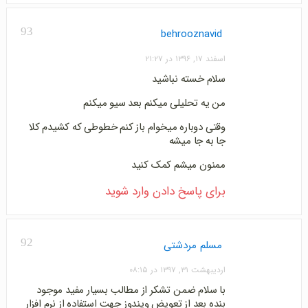
93
behrooznavid
اسفند ۱۷, ۱۳۹۶ در ۲۱:۲۷
سلام خسته نباشید
من یه تحلیلی میکنم بعد سیو میکنم
وقتی دوباره میخوام باز کنم خطوطی که کشیدم کلا
جا به جا میشه
ممنون میشم کمک کنید
برای پاسخ دادن وارد شوید
92
مسلم مردشتی
اردیبهشت ۳۱, ۱۳۹۷ در ۰۸:۱۵
با سلام ضمن تشکر از مطالب بسیار مفید موجود
بنده بعد از تعویض ویندوز جهت استفاده از نرم افزار