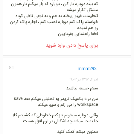
که ببند دوباره باز کن ، دوباره که باز میکنم باز همون
مشکل تکرار میشه
تنظیمات فیبو ریخته به هم و به نوعی قاطی کرده
خواستم پاک کنم دوباره نصب کنم ، اجازه پاک کردن
رو هم نمیده
لطفا راهنمایی بفرمایین
برای پاسخ دادن وارد شوید
81
mmm292
آذر ۶, ۱۳۹۷ در ۱۹:۰۳
سلام خسته نباشید
من در داینامیک تریدر یه تحلیلی میکنم بعد save
workspace را می زنم و سیو میکنم
وقتی دوباره میخوام باز کنم خطوطی که کشیدم کلا
جا به جا میشه چه اشکالی در نرم افزار هست
ممنون میشم کمک کنید