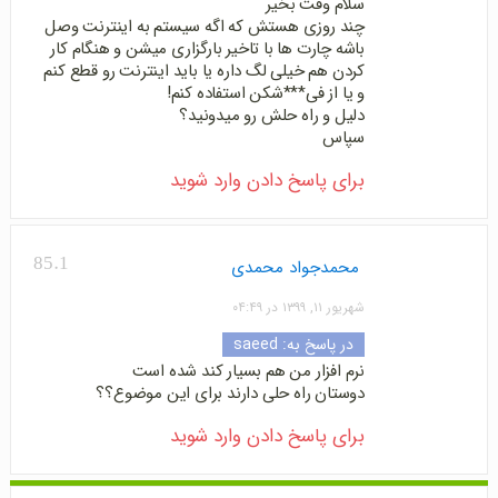
سلام وقت بخیر
چند روزی هستش که اگه سیستم به اینترنت وصل
باشه چارت ها با تاخیر بارگزاری میشن و هنگام کار
کردن هم خیلی لگ داره یا باید اینترنت رو قطع کنم
و یا از فی***شکن استفاده کنم!
دلیل و راه حلش رو میدونید؟
سپاس
برای پاسخ دادن وارد شوید
85.1
محمدجواد محمدی
شهریور ۱۱, ۱۳۹۹ در ۰۴:۴۹
در پاسخ به:
saeed
نرم افزار من هم بسیار کند شده است
دوستان راه حلی دارند برای این موضوع؟؟
برای پاسخ دادن وارد شوید