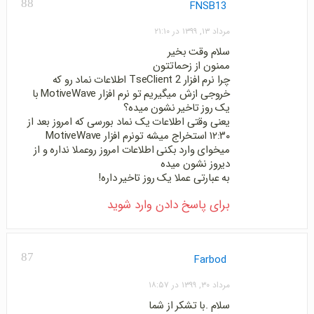
88
FNSB13
مرداد ۱۳, ۱۳۹۹ در ۲۱:۱۰
سلام وقت بخیر
ممنون از زحماتتون
چرا نرم افزار TseClient 2 اطلاعات نماد رو که
خروجی ازش میگیریم تو نرم افزار MotiveWave با
یک روز تاخیر نشون میده؟
یعنی وقتی اطلاعات یک نماد بورسی که امروز بعد از
۱۲:۳۰ استخراج میشه تونرم افزار MotiveWave
میخوای وارد بکنی اطلاعات امروز روعملا نداره و از
دیروز نشون میده
به عبارتی عملا یک روز تاخیر داره!
برای پاسخ دادن وارد شوید
87
Farbod
مرداد ۳۰, ۱۳۹۹ در ۱۸:۵۷
سلام .با تشکر از شما