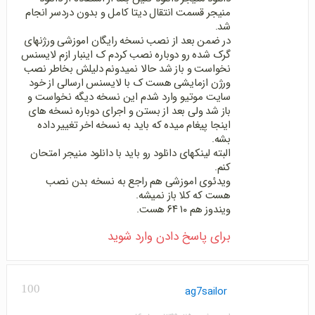
منیجر قسمت انتقال دیتا کامل و بدون دردسر انجام
شد.
در ضمن بعد از نصب نسخه رایگان اموزشی ورژنهای
گرک شده رو دوباره نصب کردم ک اینبار ازم لایسنس
نخواست و باز شد حالا نمیدونم دلیلش بخاطر نصب
ورژن ازمایشی هست ک با لایسنس ارسالی از خود
سایت موتیو وارد شدم این نسخه دیگه نخواست و
باز شد ولی بعد از بستن و اجرای دوباره نسخه های
اینجا پیغام میده که باید به نسخه اخر تغییر داده
بشه.
البته لینکهای دانلود رو باید با دانلود منیجر امتحان
کنم.
ویدئوی اموزشی هم راجع به نسخه بدن نصب
هست که کلا باز نمیشه.
ویندوز هم ۱۰ ۶۴ هست.
برای پاسخ دادن وارد شوید
100
ag7sailor