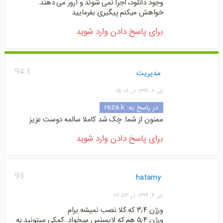
وجود دانلود، اجرا نمی شوند و ارور می دهند.
خواهش میکنم پیگیری بفرمایید
برای پاسخ دادن وارد شوید
94.1
مدیریت
تیر ۲, ۱۳۹۹ در ۱۵:۰۸
در پاسخ به:
reza.k
ممنون از شما. چک شد کاملا سالمه دوست عزیز
برای پاسخ دادن وارد شوید
93
hatamy
تیر ۴, ۱۳۹۹ در ۲۲:۵۴
ورژن ۳٫۴ که کلا نصب نمیشه برام
ورژن ۵٫۴ هم که لایسنس میخواد .کمکی میتونید به