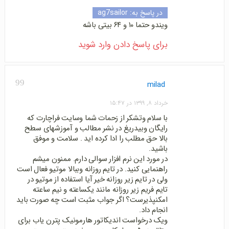
در پاسخ به:
ag7sailor
ویندو حتما ۱۰ و ۶۴ بیتی باشه
برای پاسخ دادن وارد شوید
99
milad
خرداد ۸, ۱۳۹۹ در ۱۵:۴۷
با سلام وتشکر از زحمات شما وسایت فراچارت که
رایگان وبیدریغ در نشر مطالب و آموزشهای سطح
بالا حق مطلب را ادا کرده اید . سلامت و موفق
باشید.
در مورد این نرم افزار سوالی دارم. ممنون میشم
راهنمایی کنید. در تایم روزانه وببالا موتیو فعال است
ولی در تایم زیر روزانه خیر آیا استفاده از موتیو در
تایم فریم زیر روزانه مانند یکساعته و نیم ساعته
امکنپذیرست؟ اگر جواب مثبت است چه صورت باید
انجام داد.
ویک درخواست اندیکاتور هارمونیک پترن یاب برای