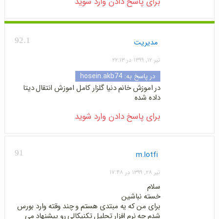
برای پاسخ دادن وارد شوید
92.1
مدیریت
تیر ۱۲, ۱۳۹۹ در ۲۲:۱۳
در پاسخ به:
hosein.akb74
در اموزش خانم دنیا گلزار کامل اموزش انتقال دیتا
داده شده
برای پاسخ دادن وارد شوید
91
m.lotfi
تیر ۲۸, ۱۳۹۹ در ۱۷:۴۸
سلام
خسته نباشین
برای من که یه مبتدی هستم و چند وقته وارد بورس
شدم چه نرم افزار تحلیل تکنیکالی رو پیشنهاد می