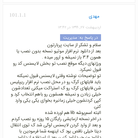
101.1.1
مهدی
اردیبهشت ۲۷, ۱۳۹۹ در ۱۳:۴۲
در پاسخ به:
مدیریت
سلام و تشکر از سایت پربارتون
بعد از دانلود نرم افزار موتیو نسخه بدون نصب یا
همون ۳.۴ باز نمیشه و ارور میده .
ورژنهای دیگه موقع نصب تو بخش لایسنس کد رو
قبول نمیکرد.
تو توضیحات نوشته وقتی لایسنس قبول نمیکنه
باید فایلهای کرک رو در محل نصب نرم افزار ریپلیس
شن.فایلهای کرک رو ک استراکت میکنی تعدادشون
خیلی زیادن و نمیشه همشون رو باهم انتخاب کرد.و
کپی کردنشون خیلی زمانبره بخوای یکی یکی وارد
کنی.
البته اسم‌پوشه lib هم اورده شده
در اخر نسخه ازمایشی رایگان ۱۵ روزه رو نصب کردم
و بعد از وارد کردن لایسنس اوکی شد ک توی انتقال
دیتا خیلی ناقص بود ک اینهمه شما فرمودین با
دانلود منیجر دانلود کنین بعد از استفاده از دانلود