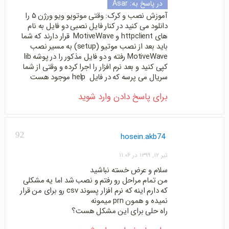
در پاسخ به:
Asar
آموزش نصب و کرک: وقتی موتویو ویو ورژن ۵ را
دانلود می کنید در کنار فایل نصبی دو فایل به نام
های httpclient و MotiveWave قرار دارند که شما
باید بعد از نصب موتیو (setup) به مسیر نصب
MotiveWave رفته و دو فایل مذکور را در پوشه lib
کپی کنید و بعد نرم افزار را اجرا کرده و وقتی از شما
سریال می پرسه که در فایل help موجود هست
برای پاسخ دادن وارد شوید
92
hosein.akb74
تیر ۱۲, ۱۳۹۹ در ۱۱:۰۶
سلام و عرض خسته نباشید
من تمام مراحل رو رفتم و نصب شد اما یه مشکلی
که دارم اینه که نرم افزار پسوند csv رو برای من قرار
نمیده و همون prn میمونه
راه حلی برای این مشکل هست؟