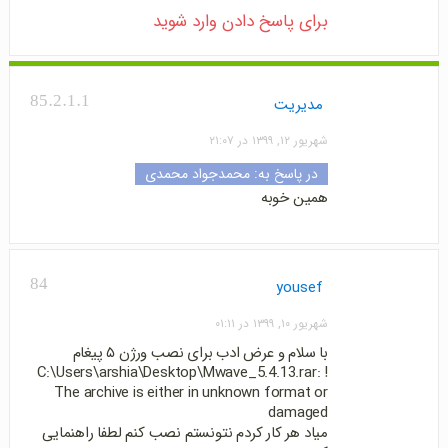
برای پاسخ دادن وارد شوید
85.2.1.1
مدیریت
شهریور ۱۲, ۱۳۹۹ در ۲۱:۰۷
در پاسخ به:
محمدجواد محمدی
همین خوبه
84
yousef
شهریور ۱۰, ۱۳۹۹ در ۰۱:۱۱
با سلام و عرض ادب برای نصب ورژن ۵ پیغام
! C:\Users\arshia\Desktop\Mwave_5.4.13.rar:
The archive is either in unknown format or
damaged
میاد هر کار کردم نتونستم نصب کنم لطفا راهنمایی