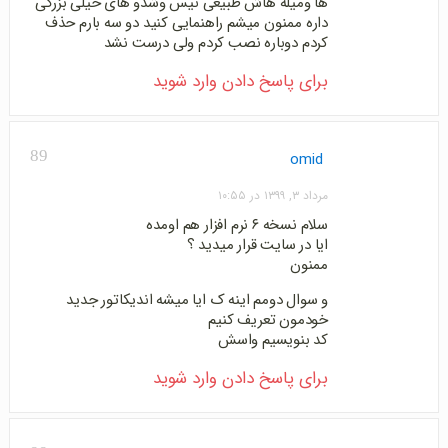
ها ومیله هاش طبیعی نیس وشدو های خیلی بزرگی
داره ممنون میشم راهنمایی کنید دو سه بارم حذف
کردم دوباره نصب کردم ولی درست نشد
برای پاسخ دادن وارد شوید
89
omid
مرداد ۳, ۱۳۹۹ در ۱۰:۵۵
سلام نسخه ۶ نرم افزار هم اومده
ایا در سایت قرار میدید ؟
ممنون
و سوال دومم اینه ک ایا میشه اندیکاتور جدید
خودمون تعریف کنیم
کد بنویسیم واسش
برای پاسخ دادن وارد شوید