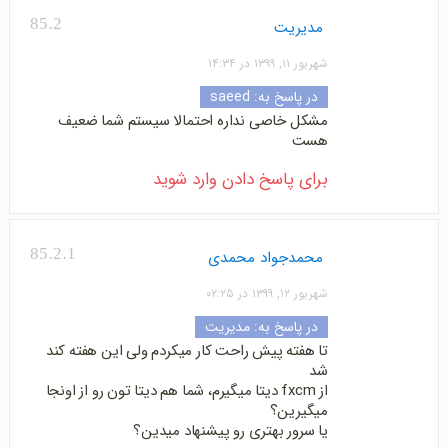
85.2
مدیریت
شهریور ۱۱, ۱۳۹۹ در ۱۴:۳۴
در پاسخ به:
saeed
مشکل خاصی نداره احتمالا سیستم شما ضعیف
هست
برای پاسخ دادن وارد شوید
85.2.1
محمدجواد محمدی
شهریور ۱۲, ۱۳۹۹ در ۰۲:۲۵
در پاسخ به:
مدیریت
تا هفته پیش راحت کار میکردم ولی این هفته کند
شد
از fxcm دیتا میگیرم، شما هم دیتا تون رو از اونجا
میگیرین؟
یا سرور بهتری رو پیشنهاد میدین؟