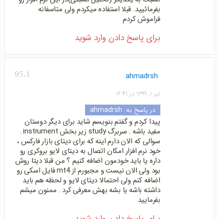
بفرمائیید. قبلا استفاده میکردم ولی متاسفانه
فراموش کردم
برای پاسخ دادن وارد شوید
95.1
ahmadrsh
تیر ۱, ۱۳۹۹ در ۱۶:۴۱
در پاسخ به:
ahmadrsh
پیدا کردم و گفتم بنویسم شاید برای دیگر دوستان
مفید باشه . سربرگ study زیر بخش instrument .
سوالی که الان دارم اینه که برای دیتای بازار فارکس ،
خود نرم افزار امکان اتصال به دیتای لایو بروکری رو
داره یا باید خودمون اضافه کنیم ؟ من قبلا دیتا روش
بود ولی الان نیست و مجبورم از mt4 فایل اسکی رو
اضافه کنم ولی احتمالا دیتای لایو و لحظه هم باید
داشته باشه یا بشه بهش معرفی کرد . ممنون میشم
بفرمایید
برای پاسخ دادن وارد شوید