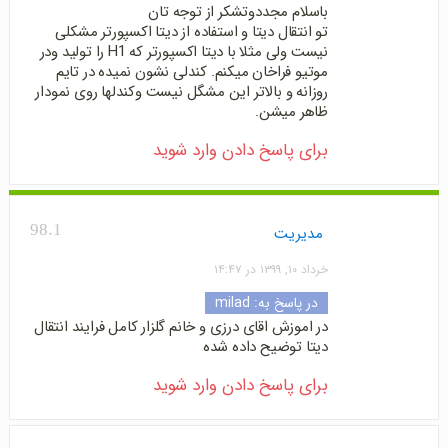
باسلام مجددوتشکر از توجه تان
تو انتقال دیتا و استفاده از دیتا اکسپورتر مشکلی
نیست ولی مثلا با دیتا اکسپورتر که H1 را تولید ودر
موتیو فراخان میکنم. کندلی نشون نمیده در تایم
روزانه و بالاتر این مشگل نیست وکندلها روی نمودار
ظاهر میشن.
برای پاسخ دادن وارد شوید
98.1
مدیریت
خرداد ۱۰, ۱۳۹۹ در ۱۴:۴۷
در پاسخ به:
milad
در اموزش اقای درزی و خانم گلزار کامل فرایند انتقال
دیتا توضیح داده شده
برای پاسخ دادن وارد شوید