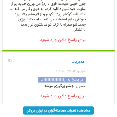
چون خیلی سیستم قوی دارم) من ورژن جدید رو از
سایت خودشون دانلود کردم به خوبی کار می کنه اما
متاسفانه کرکشو پیدا نکردم و از لایسنس ۱۵ روزه
خودش دارم استفاده می کنم. لطف کنید ورژن
جدیدشو همراه با کرک تو سایتتون قرار بدید
با تشکر
برای پاسخ دادن وارد شوید
83.1
مدیریت
شهریور ۱۳, ۱۳۹۹ در ۱۴:۱۶
در پاسخ به:
راااااااااااااااااااااااااااد
ممنون. چشم پیگیری میشه
برای پاسخ دادن وارد شوید
82
HYN