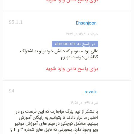
95.1.1
Ehsanjoon
خرداد ۱, ۱۴۰۴ در ۲۱:۳۱
در پاسخ به:
ahmadrsh
عالی بود ممنونم که دانش خودتونو به اشتراک
گذاشتی دوست عزیزم
برای پاسخ دادن وارد شوید
94
reza.k
تیر ۱, ۱۳۹۹ در ۱۹:۵۱
با تشکر از تیم بزرگ فراچارت که این فرصت رو در
اختیار ما قرار دادند تا بتوانیم به رایگان آموزش
ببینیم. مشکل کوچکی در فیلم های آموزش موتیو
ویو وجود دارد، بصورتی که فایل های شماره ۳ و ۴ با