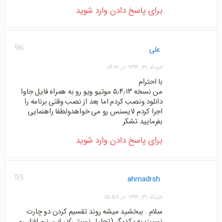
برای پاسخ دادن وارد شوید
96
علی
خرداد ۳۱, ۱۳۹۹ در ۰۶:۲۱
با احترام
من نسخه ۵٫۴٫۱۳ موتیو ویو رو به همراه فایل جاوا
دانلود ونصب کردم اما بعد از نصب وقتی برنامه را
اجرا کردم لایسنس رو می خواهدولطفا راهنمایی
بفرمایید.تشکر
برای پاسخ دادن وارد شوید
95
ahmadrsh
خرداد ۳۱, ۱۳۹۹ در ۱۵:۵۸
سلام . ببخشید میشه روند تقسیم کردن دو چارت
نسبت به یکدیگر (تحلیل نسبتی)در این نرم افزار رو