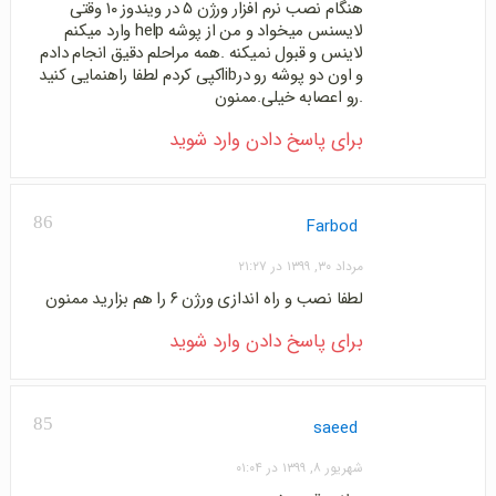
هنگام نصب نرم افزار ورژن ۵ در ویندوز ۱۰ وقتی
لایسنس میخواد و من از پوشه help وارد میکنم
لاینس و قبول نمیکنه .همه مراحلم دقیق انجام دادم
و اون دو پوشه رو درlibکپی کردم لطفا راهنمایی کنید
.رو اعصابه خیلی.ممنون
برای پاسخ دادن وارد شوید
86
Farbod
مرداد ۳۰, ۱۳۹۹ در ۲۱:۲۷
لطفا نصب و راه اندازی ورژن ۶ را هم بزارید ممنون
برای پاسخ دادن وارد شوید
85
saeed
شهریور ۸, ۱۳۹۹ در ۰۱:۰۴