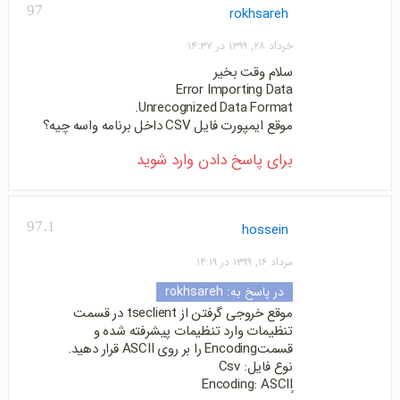
97
rokhsareh
خرداد ۲۸, ۱۳۹۹ در ۱۴:۳۷
سلام وقت بخیر
Error Importing Data
Unrecognized Data Format.
موقع ایمپورت فایل CSV داخل برنامه واسه چیه؟
برای پاسخ دادن وارد شوید
97.1
hossein
مرداد ۱۶, ۱۳۹۹ در ۱۴:۱۹
در پاسخ به:
rokhsareh
موقع خروجی گرفتن از tseclient در قسمت
تنظیمات وارد تنظیمات پیشرفته شده و
قسمتEncoding را بر روی ASCII قرار دهید.
نوع فایل: Csv