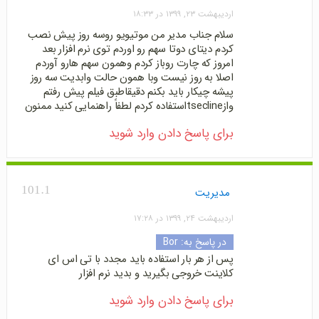
اردیبهشت ۲۳, ۱۳۹۹ در ۱۸:۳۳
سلام جناب مدیر من موتیویو روسه روز پیش نصب
کردم دیتای دوتا سهم رو اوردم توی نرم افزار بعد
امروز که چارت روباز کردم وهمون سهم هارو آوردم
اصلا به روز نیست وبا همون حالت وابدیت سه روز
پیشه چیکار باید بکنم دقیقاطبق فیلم پیش رفتم
وازtseclineاستفاده کردم لطفاً راهنمایی کنید ممنون
برای پاسخ دادن وارد شوید
101.1
مدیریت
اردیبهشت ۲۴, ۱۳۹۹ در ۱۷:۲۸
در پاسخ به:
Bor
پس از هر بار استفاده باید مجدد با تی اس ای
کلاینت خروجی بگیرید و بدید نرم افزار
برای پاسخ دادن وارد شوید