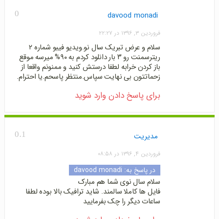
0
davood monadi
فروردین ۳, ۱۳۹۶ در ۲۲:۲۷
سلام و عرض تبریک سال نو.ویدیو فیبو شماره ۲
ریترسمنت رو ۳ بار دانلود کردم به ۹۰% میرسه موقع
باز کردن خرابه لطفا درستش کنید و ممنونم واقعا از
زحماتتون بی نهایت سپاس.منتظر پاسحم.یا احترام.
برای پاسخ دادن وارد شوید
0.1
مدیریت
فروردین ۴, ۱۳۹۶ در ۰۸:۵۸
در پاسخ به:
davood monadi
سلام سال نوی شما هم مبارک
فایل ها کاملا سالمند. شاید ترافیک بالا بوده لطفا
ساعات دیگر را چک بفرمایید