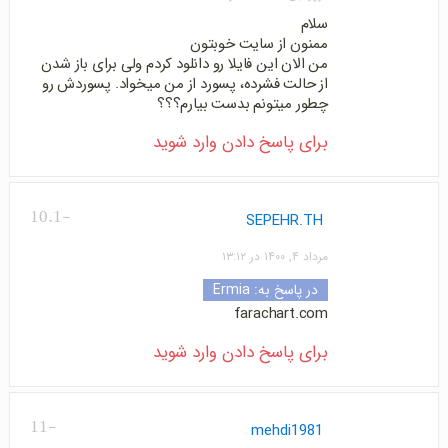
سلام
ممنون از سایت خوبتون
من الان این فایلا رو دانلود کردم ولی برای باز شدن
از حالت فشرده، پسورد از من میخواد. پسوردش رو
چطور میتونم بدست بیارم؟؟؟
برای پاسخ دادن وارد شوید
-10.1
SEPEHR.TH
مرداد ۴, ۱۴۰۰ در ۱۳:۱۲
در پاسخ به:
Ermia
farachart.com
برای پاسخ دادن وارد شوید
-11
mehdi1981