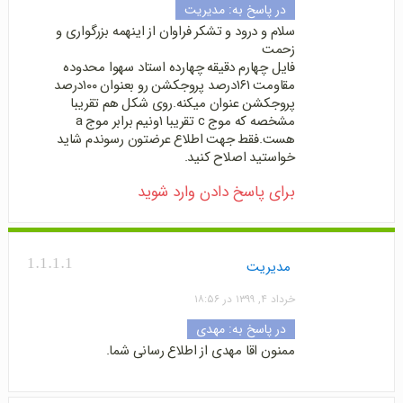
در پاسخ به:
مدیریت
سلام و درود و تشکر فراوان از اینهمه بزرگواری و
زحمت
فایل چهارم دقیقه چهارده استاد سهوا محدوده
مقاومت ۱۶۱درصد پروجکشن رو بعنوان ۱۰۰درصد
پروجکشن عنوان میکنه.روی شکل هم تقریبا
مشخصه که موج c تقریبا ۱ونیم برابر موج a
هست.فقط جهت اطلاع عرضتون رسوندم شاید
خواستید اصلاح کنید.
برای پاسخ دادن وارد شوید
1.1.1.1
مدیریت
خرداد ۴, ۱۳۹۹ در ۱۸:۵۶
در پاسخ به:
مهدی
ممنون اقا مهدی از اطلاع رسانی شما.