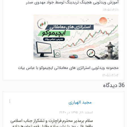
آموزش ویدئویی هجینگ تریدینگ توسط جواد مهدوی صدر
۱۴۰۵/۰۴/۱۱
مجموعه ویدئویی استراتژی های معاملاتی ایچیموکو با عباس بیات
۱۴۰۵/۰۴/۰۴
36 دیدگاه
1
مجید الهیاری
اسفند ۲۸, ۱۳۹۵ در ۱۹:۴۰
سلام برمدیر محترم فراچارت و تشکراز جناب اسلامی
واقعا عالی بود با زبان ساده وقابل فهم توضیح داده