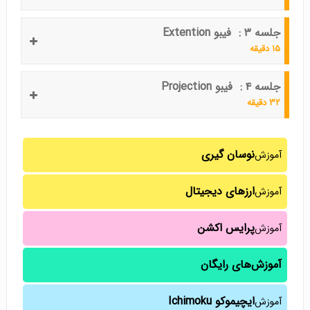
جلسه ۳ : فیبو Extention
۱۵ دقیقه
جلسه ۴ : فیبو Projection
۳۲ دقیقه
نوسان گیری
آموزش
ارزهای دیجیتال
آموزش
پرایس اکشن
آموزش
آموزش‌های رایگان
ایچیموکو Ichimoku
آموزش