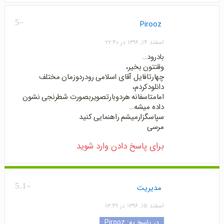
-5
Pirooz
اسفند ۱۴, ۱۳۹۶ در ۲۲:۴۰
بادرود…
وقتتون بخیر،
چهارتافایل آقای اسلامی رودردوزمان مختلف
دانلودکردم،
امامتاسفانه هردوبارتصویربصورت شطرنجی نشون
داده میشه…
سپاسگزارمیشم راهنمایی کنید
مرسی
برای پاسخ دادن وارد شوید
-5.1
مدیریت
اسفند ۱۵, ۱۳۹۶ در ۱۳:۴۹
در پاسخ به:
Pirooz