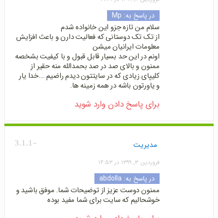
در پاسخ به:
Mp
سلام من تازه جزو این خانواده شدم
از تک تک دوستانی که فعالیت دارن و باعث افزایش
معلومات ایرانیان میشن
اونم در این حد بسیار قابل قبول و با کیفیت بشخصه
ممنون و بالای صد در صد بحمدالله منه حقیر از
کلیپای زیادی که در سایتتون دیدم راضیم ….خدا یار
و یاورتون باشه در همه زمینه ها.
برای پاسخ دادن وارد شوید
-3.1.1
مدیریت
فروردین ۳, ۱۳۹۹ در ۱۴:۵۳
در پاسخ به:
abdolla
ممنون دوست عزیز از توضیحات شما. موفق باشید و
خوشحالیم که سایت برای شما مفید بوده