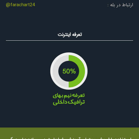
▪️
پرایس اکشن با اندرو جیکن و زیرنویس فارسی
ارتباط در بله :
@farachart24
▪️
کتاب فارسی معامله با ابرهای ایچیموکو
▪️
سیستم اسکالپ با ایچیموکو
▪️
کتاب جامع آموزش بازارهای جهانی
▪️
زیر نویس فارسی به ویدئوی داگلاس اضافه شد
تعرفه اینترنت
▪️
انواع خطوط حمایت و مقاومت
▪️
آشنایی مقدماتی با تحلیل تکنیکال
▪️
کتابچه فارسی راهنمای روانشناسی یک معامله گر
▪️
کتابچه فارسی راهنمای جامع مدیریت ریسک
▪️
اصل امواج الیوت از رابرت بالان
▪️
آشنایی با چنگال اندروز
▪️
آشنایی با امواج الیوت محسن بهدادفر
▪️
زیر نویس فارسی به مستند معامله گران اضافه شد
▪️
تجزیه تحلیل صورت های مالی در بورس
▪️
آموزش همبستگی ارزها
▪️
بخش تجربیات به منوی آموزش منتقل شد.
▪️
فیبو کومو عباس سعادت.
▪️
آشنایی با معاملات CFD.
▪️
نرم افزار داینامیک تریدر بدون نصب و کرک شده.