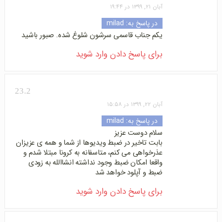
آبان ۲۱, ۱۳۹۹ در ۱۹:۴۴
در پاسخ به:
milad
یکم جناب قاسمی سرشون شلوغ شده. صبور باشید
برای پاسخ دادن وارد شوید
23.2
آبان ۲۲, ۱۳۹۹ در ۱۵:۵۸
در پاسخ به:
milad
سلام دوست عزیز
بابت تاخیر در ضبط ویدیوها از شما و همه ی عزیزان
عذرخواهی می کنم، متاسفانه به کرونا مبتلا شدم و
واقعا امکان ضبط وجود نداشته انشاالله به زودی
ضبط و آپلود خواهد شد
برای پاسخ دادن وارد شوید