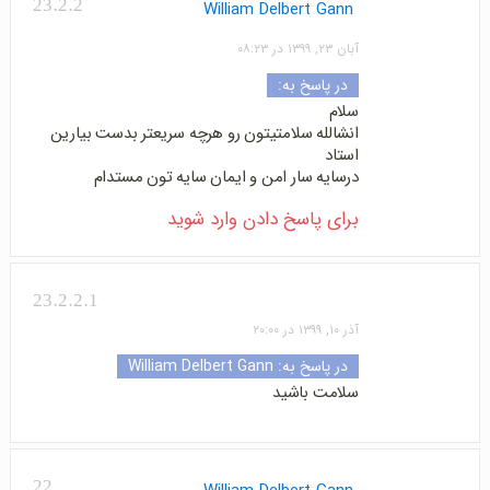
23.2.2
William Delbert Gann
آبان ۲۳, ۱۳۹۹ در ۰۸:۲۳
در پاسخ به:
سلام
انشالله سلامتیتون رو هرچه سریعتر بدست بیارین
استاد
درسایه سار امن و ایمان سایه تون مستدام
برای پاسخ دادن وارد شوید
23.2.2.1
آذر ۱۰, ۱۳۹۹ در ۲۰:۰۰
در پاسخ به:
William Delbert Gann
سلامت باشید
22