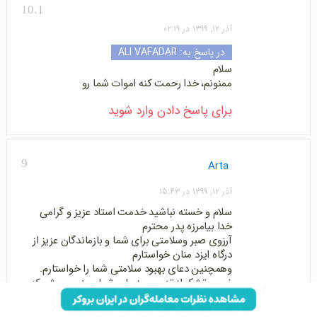
10.1
آذر ۱۲, ۱۳۹۹ در ۰۲:۱۹
در پاسخ به:
ALI VAFADAR
سلام
ممنونم، خدا رحمت کنه اموات شما رو
برای پاسخ دادن وارد شوید
9
Arta
آذر ۱۲, ۱۳۹۹ در ۱۵:۴۳
سلام و خسته نباشید خدمت استاد عزیز و گرامی
خدا بیامرزه پدر محترم
آرزوی صبر وسلامتی برای شما و بازماندگان عزیز از
درگاه ایزد منان خواستارم
وهمچنین دعای بهبود سلامتی شما را خواستارم.
ضمن تشکر از تدریس زیبای شما ممنون میشم که
دوباره بتونم صحبت بلیغ و رسای شما را شنیدار
باشم.