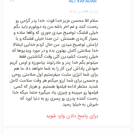
ALI VAFADAR
آذر ۱۱, ۱۳۹۹ در ۱۹:۰۲
سلام اقا محسن عزیز خدا قوت. خدا پدر گرامی رو
رحمت کنند و غم اخر باشه.من یه دوبلورم باید بگم
خیلی قشنگ توضیح میدی جوری که واقعا ساده و
بسیار کاربدی هستش. تن صدا خیلی قشنگه و با
ارامش توضیح میدی. من حال کردم خدایی.ایشالا
خدا سلامتی کامل بهتون بده و در مورد ویدیوها که
خیلی زحمت کشیدین کلی وقت گذاشتین فقط
میتونم بگم خدا پدر و مادرتوند بیامورزه و اوس کریم
خودش پاداش این کار را به شما خواهد داد.ما هم
برای شما انرژی مثبت میفرستیم.اول سلامتی روحی
و جسمی برای شما ارزو میکنم هر وقت سلامت کامل
شدید منتطر ادامه فیلمها هستیم .و هربار که کسی
فیلمها رو میبینه و چیزی یاد میگیره حتما میگه خدا
رحمت کننده پدری رو پسری رو به دنیا اورد که
خیرش به خیلیا رسید.
برای پاسخ دادن وارد شوید