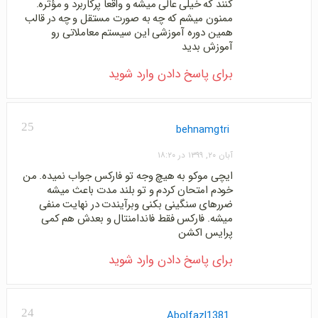
کنند که خیلی عالی میشه و واقعا پرکاربرد و مؤثره.
ممنون میشم که چه به صورت مستقل و چه در قالب
همین دوره آموزشی این سیستم معاملاتی رو
آموزش بدید
برای پاسخ دادن وارد شوید
25
behnamgtri
آبان ۲۰, ۱۳۹۹ در ۱۸:۲۰
ایچی موکو به هیچ وجه تو فارکس جواب نمیده. من
خودم امتحان کردم و تو بلند مدت باعث میشه
ضررهای سنگینی بکنی وبرآیندت در نهایت منفی
میشه. فارکس فقط فاندامنتال و بعدش هم کمی
پرایس اکشن
برای پاسخ دادن وارد شوید
24
Abolfazl1381