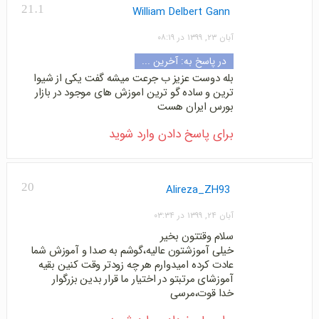
21.1
William Delbert Gann
آبان ۲۳, ۱۳۹۹ در ۰۸:۱۹
در پاسخ به:
آخرین ...
بله دوست عزیز ب جرعت میشه گفت یکی از شیوا
ترین و ساده گو ترین اموزش های موجود در بازار
بورس ایران هست
برای پاسخ دادن وارد شوید
20
Alireza_ZH93
آبان ۲۴, ۱۳۹۹ در ۰۳:۳۴
سلام وقتتون بخیر
خیلی آموزشتون عالیه،گوشم به صدا و آموزش شما
عادت کرده امیدوارم هر چه زودتر وقت کنین بقیه
آموزشای مرتبتو در اختیار ما قرار بدین بزرگوار
خدا قوت،مرسی