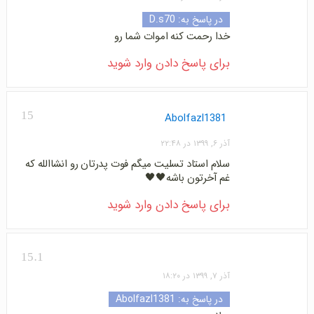
در پاسخ به:
D.s70
خدا رحمت کنه اموات شما رو
برای پاسخ دادن وارد شوید
15
Abolfazl1381
آذر ۶, ۱۳۹۹ در ۲۲:۴۸
سلام استاد تسلیت میگم فوت پدرتان رو انشاالله که
غم آخرتون باشه🖤🖤
برای پاسخ دادن وارد شوید
15.1
آذر ۷, ۱۳۹۹ در ۱۸:۲۰
در پاسخ به:
Abolfazl1381