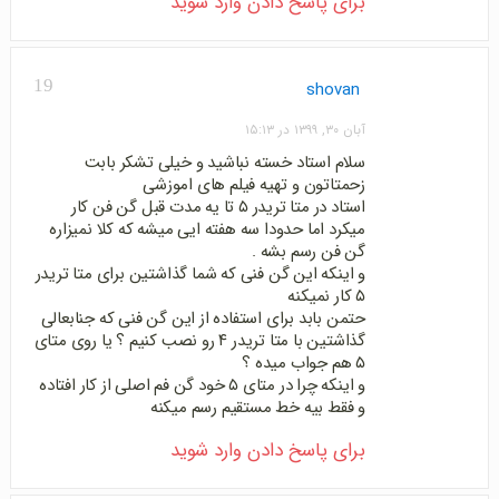
برای پاسخ دادن وارد شوید
19
shovan
آبان ۳۰, ۱۳۹۹ در ۱۵:۱۳
سلام استاد خسته نباشید و خیلی تشکر بابت
زحمتاتون و تهیه فیلم های اموزشی
استاد در متا تریدر ۵ تا یه مدت قبل گن فن کار
میکرد اما حدودا سه هفته ایی میشه که کلا نمیزاره
گن فن رسم بشه .
و اینکه این گن فنی که شما گذاشتین برای متا تریدر
۵ کار نمیکنه
حتمن بابد برای استفاده از این گن فنی که جنابعالی
گذاشتین با متا تریدر ۴ رو نصب کنیم ؟ یا روی متای
۵ هم جواب میده ؟
و اینکه چرا در متای ۵ خود گن فم اصلی از کار افتاده
و فقط بیه خط مستقیم رسم میکنه
برای پاسخ دادن وارد شوید