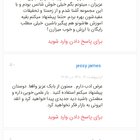
عزیزان ، میتونم بگم خیلی خوش شانس بودم و با
این مجموعه آشنا شدم و از زحمتا و تحقیقات
مفیدشون بهره بردم. حتما پیشنهاد میکنم بقیه
اموزش هاشونو هم پیگیر باشین. خیلی مطلب
رایگان با ارزش و خوب میزارن !
برای پاسخ دادن وارد شوید
-4
jessy james
اردیبهشت ۱۹, ۱۴۰۱ در ۲۱:۵۱
عرض ادب دارم . ممنون از بابک عزیز واقعا. دوستان
پیشنهاد میکنم استفاده کنید . بار علمی خوبی داره و
مطمئن باشید دید جدیدی پیدا خواهید کرد و انقد
ایرونی به بازار فکر نخواهید کرد.
برای پاسخ دادن وارد شوید