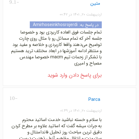
-9.1
متین
اردیبهشت ۲۰, ۱۴۰۱ در ۰۰:۴۲
در پاسخ به:
Amirhoseinkhosrojerdi
تمام جلسات فوق العاده کاربردی بود و خصوصا
جلسه آخر که تمام مسائل رو با مثال روی چارت
توضیح می‌دهند واقعا کاربردی و خلاصه و مفید بود
و منتظر ادامه آموزشها در ابعاد مختلف ترید هستیم
با تشکر از زحمات تیم macm خصوصا مهندس
مصباح و امیری
برای پاسخ دادن وارد شوید
-10
Parca
اردیبهشت ۲۰, ۱۴۰۱ در ۰۱:۴۹
با سلام و خسته نباشید خدمت اساتید محترم
به جرات میشه گفت که اساتید علاوه بر مطرح کردن
دقیق ترین مباحث روز تحلیل فاندامنتال و
سنتیمنت و انتقال مفاهیم آنها ، ذهنیت درست