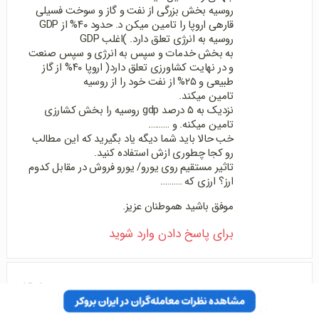
روسیه بخش بزرگی از نفت و گاز و سوخت فسیلی
قارهی اروپا را تامین میکن د. حدود ۴۰% از GDP
روسیه به انرژی تعلق دارد. )اغلب GDP
به بخش خدمات و سپس به انرژی و سپس صنعت
و در نهایت کشاورزی تعلق دارد( اروپا ۴۰% از گاز
طبیعی و ۲۵% از نفت خود را از روسیه
تامین میکند.
نزدیک به ۵ درصد gdp روسیه را بخش کشارزی
تامین میکنه. و ……….
خب حالا باید شما دیگه یاد بگیرید که این مطالب
رو کجا چطوری ازش استفاده کنید.
تاثیر مستقیم روی یورو/ یورو فروش در مقابل کدوم
ارز؟ ارزی که ……….
موفق باشید هموطنان عزیز.
برای پاسخ دادن وارد شوید
-12.1
davoudg1
اردیبهشت ۲۱, ۱۴۰۱ در ۲۰:۱۹