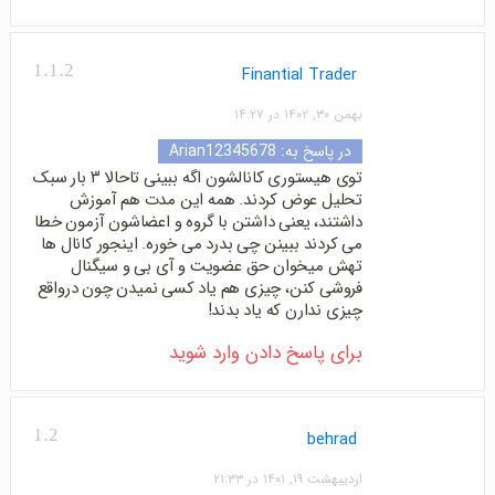
1.1.2
Finantial Trader
بهمن ۳۰, ۱۴۰۲ در ۱۴:۲۷
در پاسخ به:
Arian12345678
توی هیستوری کانالشون اگه ببینی تاحالا ۳ بار سبک
تحلیل عوض کردند. همه این مدت هم آموزش
داشتند، یعنی داشتن با گروه و اعضاشون آزمون خطا
می کردند ببینن چی بدرد می خوره. اینجور کانال ها
تهش میخوان حق عضویت و آی بی و سیگنال
فروشی کنن، چیزی هم یاد کسی نمیدن چون درواقع
چیزی ندارن که یاد بدند!
برای پاسخ دادن وارد شوید
1.2
behrad
اردیبهشت ۱۹, ۱۴۰۱ در ۲۱:۳۳