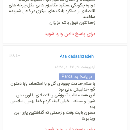
درباره چگونگی عملکرد مکانیزم هایی مثل چرخه های
اقتصادی و عملکرد بانک های مرکزی در ذهن شنونده
ساختند .
زحماتتون قبول باشه عزیزان
برای پاسخ دادن وارد شوید
-10.1
Ata dadashzadeh
اردیبهشت ۲۰, ۱۴۰۱ در ۰۸:۳۸
در پاسخ به:
Parca
با سلام خدمت جوونای گل و با استعداد، بابا دمتون
گرم خداییش عالی بود
این همه مطلب آموزشی و اقتصادی با اون بیان
شیوا و مسلط… خیلی کیف کردم خدا بهتون سلامتی
بده
ممنون بابت وقت و زحمتی که گذاشتین پای این
ویدیوها
برای پاسخ دادن وارد شوید