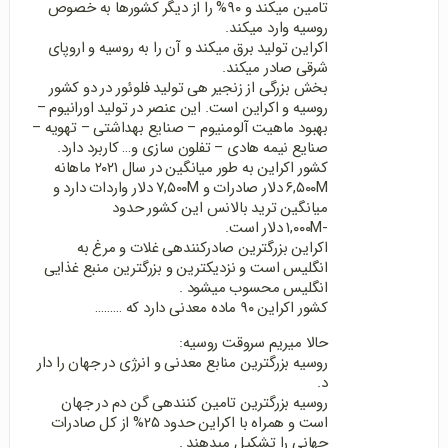
تامین میکند و ۹۰% را از دیگر کشورها به خصوص
روسیه وارد میکند.
اکراین تولید برق میکند و آن را به روسیه و اروپای
شرقی صادر میکند.
بخش بزرگی از زنجیر هی تولید فلوئور در دو کشور
روسیه و اکراین است. این عنصر در تولید اورانیوم –
بهبود ماهیت آلومنیوم – صنایع بهداشتی – تهویه –
صنایع نیمه هادی – تفلون سازی و… کاربرد دارد.
کشور اکراین به طور میانگین در سال ۲۰۲۱ ماهانه
۶,۵۰۰M دلار صادرات و ۷,۵۰۰M دلار واردات دارد و
میانگین ترید بالانس این کشور حدود
-۱,۰۰۰M دلار است.
اکراین بزرگترین صادرکنندهی غلات و مرغ به
انگلیس است و نزدیکترین و بزرگترین منبع غذایی
انگلیس محسوب میشود .
کشور اکراین ۹۰ ماده معدنی دارد که ………
حالا میریم سروقت روسیه:
روسیه بزرگترین منابع معدنی و انرژی در جهان را دار
د.
روسیه بزرگترین تامین کنندهی گن دم در جهان
است و همراه با اکراین حدود ۲۵% از کل صادرات
جهانی را تشکیل میدهند .