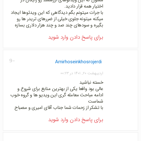
ممنون که این ویدئوهای ارزشمند رو رایگان در
اختیار همه قرار دادید.
با جرات میتونم بگم دیدگاهی که این ویدئوها ایجاد
میکنه میتونه جلوی خیلی از ضررهای تریدر ها رو
بگیره و سودهای چند صد و چند هزار دلاری بسازه
برای پاسخ دادن وارد شوید
-9
Amirhoseinkhosrojerdi
اردیبهشت ۲۰, ۱۴۰۱ در ۰۰:۲۳
خسته نباشید
عالی بود واقعا یکی از بهترین منابع برای شروع و
ادامه مباحث معامله گری این ویدیو ها و گروه خوب
شماست
با تشکر از زحمات شما جناب آقای امیری و مصباح
برای پاسخ دادن وارد شوید