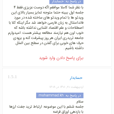
در پاسخ به:
حسابدار
با نظر شما کاملا موافقم اگه دوست عزیزی فقط ۴
جلسه اول ببینه حتما متوجه تمایز بسیار بالای این
ویدئو ها با تمام ویدئو های ساخته شده در مورد
فاندامنتال به زبان فارسی خواهد شد مگر اینکه کلا با
اصطلاحات و علم اقتصاد اشنایی نداشته باشه که
خوب اون هم نیازمند مطالعه بیشتر هست. امیدوارم
جامعه تریدری ایران هر روز پیشرفت کنه و بزودی
حرف های خوبی برای گفتن در سطح بین الملل
داشته باشیم .
برای پاسخ دادن وارد شوید
1.5.1
حسابدار
اردیبهشت ۲۰, ۱۴۰۱ در ۱۶:۱۸
در پاسخ به:
mohammad.kh
سلام
جلسه ششم با این موضوعه: ارتباط ترید جفت ارزها
با بازدهی اوراق قرضه