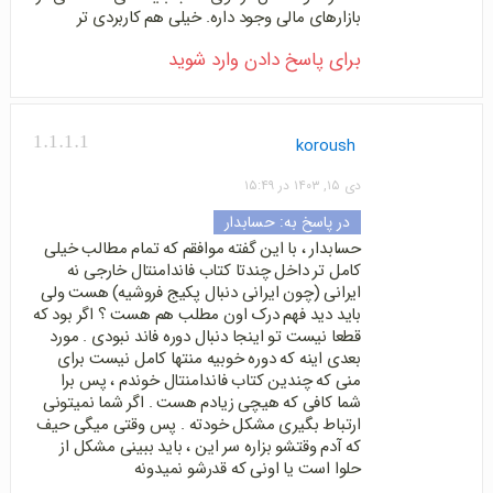
بازارهای مالی وجود داره. خیلی هم کاربردی تر
برای پاسخ دادن وارد شوید
1.1.1.1
koroush
دی ۱۵, ۱۴۰۳ در ۱۵:۴۹
در پاسخ به:
حسابدار
حسابدار ، با این گفته موافقم که تمام مطالب خیلی
کامل تر داخل چندتا کتاب فاندامنتال خارجی نه
ایرانی (چون ایرانی دنبال پکیج فروشیه) هست ولی
باید دید فهم درک اون مطلب هم هست ؟ اگر بود که
قطعا نیست تو اینجا دنبال دوره فاند نبودی . مورد
بعدی اینه که دوره خوبیه منتها کامل نیست برای
منی که چندین کتاب فاندامنتال خوندم ، پس برا
شما کافی که هیچی زیادم هست . اگر شما نمیتونی
ارتباط بگیری مشکل خودته . پس وقتی میگی حیف
که آدم وقتشو بزاره سر این ، باید ببینی مشکل از
حلوا است یا اونی که قدرشو نمیدونه