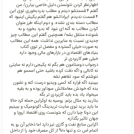
اظهارنظر کردن نتونستن دلیل خاصی بیارن/ من
گفتم ۴ قسمتشو دیدم و مطلب بدردبخوری توی این
۴ قسمت ندیدم. ایراداتشو هم گفتم یکیش اینبود که
مطالب دسته بندی نشده. و دوم اینکه طرز عنوان
کردن مطالب به گنه ای نبود که بدرد بخورد و به
شنونده منتقل بشه/ همچنین گفتم این مطالب چیز
جدیدی نسبت به سایرین نداشت. همه این مطالب
به صورت خیلی گسترده و مفصل تر توی کتاب
بنیادهای اقتصادی در بازارهای مالی وجود داره.
خیلی هم کاربردی تر
درجواب دوستامون هم بگم نه پکیجی دارم نه سایتی
نه کانالی و اگه دقت کرده باشید حتی اسممو هم
ننوشتم که سوء تفاهم نشه.
ببینید اگه قراره که کسی ویدیو درست کنه و نشون
بده که خودش معاملاتش سوداور بوده و به بقیه
میخواد یاد بده باید کاربردی تر بگه
بذارید یه مثال بزنم: روسیه به اوکراین حمله کرد حالا
ما باید برید توی سایت تریدینگ اکونومیک و ببینیم
این دوتا چیا دارن که بتونست روی اقتصاد اروپا و
جهان تاثیر بگذاره.
اکراین منابع نفت و گازی نیز دارد اما ذخایر آن رو به
اتمام اس ت و تنها ۱۰% از کل مصرف خود را از داخل