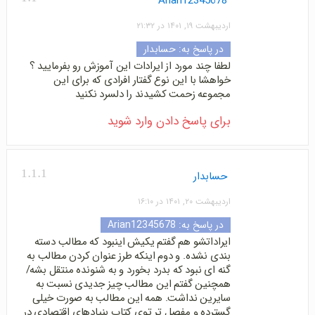
Arian12345678
اردیبهشت ۱۹, ۱۴۰۱ در ۲۱:۳۲
در پاسخ به:
حسابدار
لطفا چند مورد از ایرادات این آموزش رو بفرمایید ؟
خواهشا با این نوع گفتار افرادی که برای این
مجموعه زحمت کشیدند را دلسرد نکنید
برای پاسخ دادن وارد شوید
1.1.1
حسابدار
اردیبهشت ۲۰, ۱۴۰۱ در ۱۶:۱۰
در پاسخ به:
Arian12345678
ایراداتشو هم گفتم یکیش اینبود که مطالب دسته
بندی نشده. و دوم اینکه طرز عنوان کردن مطالب به
گنه ای نبود که بدرد بخورد و به شنونده منتقل بشه/
همچنین گفتم این مطالب چیز جدیدی نسبت به
سایرین نداشت. همه این مطالب به صورت خیلی
گسترده و مفصل تر توی کتاب بنیادهای اقتصادی در