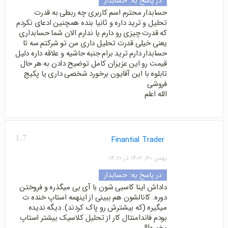
در پاسخ به:
حسابدار
حسابدار محترم اسم کاربری چه ربطی به قدرت
تحلیل و ترید داره و ثانیا بنده همچنین ادعای نکردم
که قدرت چیزی رو دارم یا ندارم الان شما حسابداری
یعنی خیلی قدرت تحلیل داری من تو شرکتم سه تا
حسابدار دارم ترید برام جنبه حاشیه و علاقه داره دلیل
قیمت رو این عزیزان کامل توضیح دادن به هر حال
تابلوه با این آقایون برخورد شخصی داری یا پکیج
فروشی
الله اعلم
1.7
Finantial Trader
بهمن ۳۰, ۱۴۰۲ در ۱۴:۲۰
در پاسخ به:
حسابدار
داداش اینا کاسبی شون با آی بی میگذره و فروختن
دوره. کانالشون هم ببینی از اینهمه استاپ خنده ت
میگیره (که بیشترش رو پاک کردند). دیگه ندیده
بودم فاندامنتال کار از تحلیل کلاسیک بیشتر استاپ