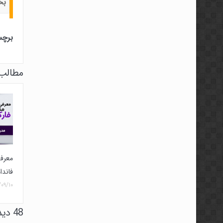
بخ
برچس
مطالب 
معرفی
فاندا
۰۹/۱۰
48 دیدگاه