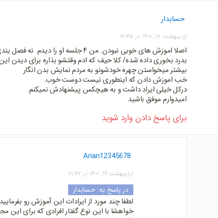
حسابدار
اردیبهشت ۱۸, ۱۴۰۱ در ۱۷:۳۵
اصلا اموزش های خوبی نبودن. من ۴ جلسه او را
بدرد بخوری داده شده/ کلا حیف که ادم وقتشو بذاره برای دیدن ای
بیشتر میخواستن چهره خودشونو به مردم نمایش بدن انگار
خب اموزش دادن که اینطوری نیست دوست خوب.
درکل خیلی ایراد داشت و به هیچکس پیشنهادش نمیکنم.
امیدوارم موفق باشید
برای پاسخ دادن وارد شوید
Arian12345678
اردیبهشت ۱۹, ۱۴۰۱ در ۲۱:۳۲
در پاسخ به:
حسابدار
لطفا چند مورد از ایرادات این آموزش رو بفرمایید
خواهشا با این نوع گفتار افرادی که برای این م