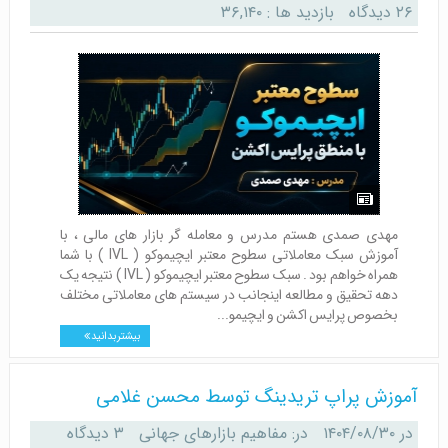
۲۶ دیدگاه
بازدید ها : ۳۶,۱۴۰
مهدی صمدی هستم مدرس و معامله گر بازار های مالی ، با
آموزش سبک معاملاتی سطوح معتبر ایچیموکو ( IVL ) با شما
همراه خواهم بود . سبک سطوح معتبر ایچیموکو ( IVL ) نتیجه یک
دهه تحقیق و مطالعه اینجانب در سیستم های معاملاتی مختلف
بخصوص پرایس اکشن و ایچیمو...
بیشتر بدانید
آموزش پراپ تریدینگ توسط محسن غلامی
در
۱۴۰۴/۰۸/۳۰
در:
مفاهیم بازارهای جهانی
۳ دیدگاه