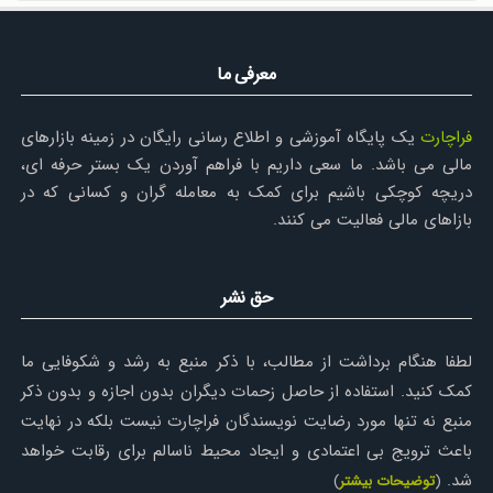
▪️
کتابچه آموزشی نرم افزار موتیو ویو
▪️
کتاب آشنایی با بورس ایران و جهان
معرفی ما
▪️
کتاب جامع آموزش کدال خوانی
▪️
اندیکاتور انتقال دیتا + ویدئو بروزرسانی شد
▪️
ویدئو های باکیفیت تر در الفبای بورس قرار داده شد
فراچارت
یک پایگاه آموزشی و اطلاع رسانی رایگان در زمینه بازارهای
▪️
نسخه 5.4 نرم افزار موتیو ویو
مالی می باشد. ما سعی داریم با فراهم آوردن یک بستر حرفه ای،
▪️
اندیکاتور جدید در بحث انتقال دیتا
دریچه کوچکی باشیم برای کمک به معامله گران و کسانی که در
▪️
استراتژی معاملاتی ورود به کانال
▪️
بازاهای مالی فعالیت می کنند.
بروز رسانی استراتژی چهار جفت ارز
▪️
دوبله فارسی روانشناسی معاملات با مارک داگلاس
▪️
نوسانگیری حرفه ای در بورس تهران
▪️
استراتژی شکست ابرهای کومو
حق نشر
▪️
اتصال حساب به سایت MQL ویرایش جدید
▪️
چکیده امواج الیوت به سبک پریچر
لطفا هنگام برداشت از مطالب، با ذکر منبع به رشد و شکوفایی ما
▪️
تحلیل و معامله گری به روش بیل ویلیامز
▪️
سه نکته بنیادین برای موفقیت در بازار بورس
کمک کنید. استفاده از حاصل زحمات دیگران بدون اجازه و بدون ذکر
▪️
اکسپرت و ربات معاملاتی چیست؟
منبع نه تنها مورد رضایت نویسندگان فراچارت نیست بلکه در نهایت
▪️
سیستم معاملاتی اوریج و AO.
باعث ترویج بی اعتمادی و ایجاد محیط ناسالم برای رقابت خواهد
▪️
دوره جارات داویس به فارسی تکمیل شد.
شد.
(
توضیحات بیشتر
)
▪️
نرم افزار استراتژی تستر + آموزش انتقال دیتا