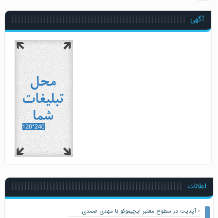
آگهی
اعلانات
▪️
آپدیت در سطوح معتبر ایچیموکو با مهدی صمدی