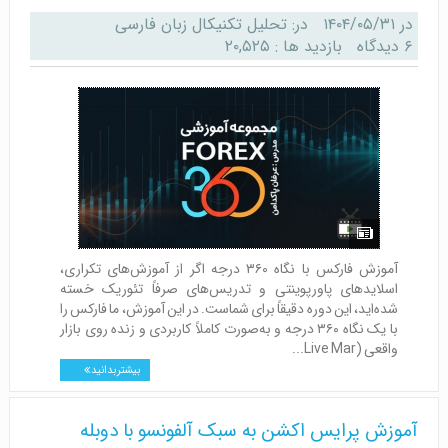
در
۱۴۰۴/۰۵/۳۱
در:
تحلیل تکنیکال زبان فارسی
۶ دیدگاه
بازدید ها : ۲۰,۵۲۵
آموزش فارکس با نگاه ۳۶۰ درجه اگر از آموزش‌های تکراری،
اسلایدهای پاورپوینتی و تدریس‌های صرفاً تئوریک خسته
شده‌اید، این دوره دقیقاً برای شماست. در این آموزش، ما فارکس را
با یک نگاه ۳۶۰ درجه و به‌صورت کاملاً کاربردی و زنده روی بازار
واقعی (Live Mar...
بیشتر بدانید
آموزش پرایس اکشن به سبک آلفونسو با دوبله