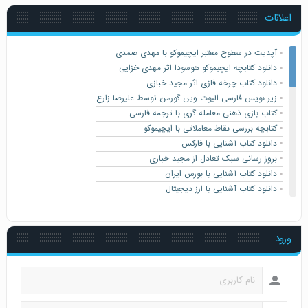
اعلانات
▪️
آپدیت در سطوح معتبر ایچیموکو با مهدی صمدی
▪️
دانلود کتابچه ایچیموکو هوسودا اثر مهدی خزایی
▪️
دانلود کتاب چرخه فازی اثر مجید خبازی
▪️
زیر نویس فارسی الیوت وین گورمن توسط علیرضا زارع
▪️
کتاب بازی ذهنی معامله گری با ترجمه فارسی
▪️
کتابچه بررسی نقاط معاملاتی با ایچیموکو
▪️
دانلود کتاب آشنایی با فارکس
▪️
بروز رسانی سبک تعادل از مجید خبازی
▪️
دانلود کتاب آشنایی با بورس ایران
▪️
دانلود کتاب آشنایی با ارز دیجیتال
▪️
کتاب معامله گر کامل اثر مارک داگلاس ترجمه فارسی
▪️
سیستم معاملاتی SMS
▪️
کتابچه بهترین ستاپ های روش معاملاتی کوازیمودو
ورود
▪️
دانلود کتاب “مانند یک راهب ترید کن” به فارسی
▪️
نسخه جدید (۷) اکسپرت انتقال دیتا از پیمان افشاری
▪️
کتابچه جامع و فارسی دوره پرایس اکشن ICT
▪️
جزوه جامع ترید تعادلی در ایچیموکو