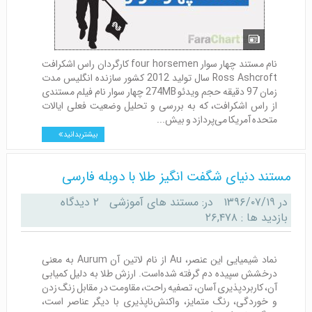
نام مستند چهار سوار four horsemen کارگردان راس اشکرافت
Ross Ashcroft سال تولید 2012 کشور سازنده انگلیس مدت
زمان 97 دقیقه حجم ویدئو 274MB چهار سوار نام فیلم مستندی
از راس اشکرافت، که به بررسی و تحلیل وضعیت فعلی ایالات
متحده آمریکا می‌پردازد و بیش...
بیشتر بدانید
مستند دنیای شگفت انگیز طلا با دوبله فارسی
در
۱۳۹۶/۰۷/۱۹
در:
مستند های آموزشی
۲ دیدگاه
بازدید ها : ۲۶,۴۷۸
نماد شیمیایی این عنصر، Au از نام لاتین آن Aurum به معنی
درخشش سپیده دم گرفته شده‌است. ارزش طلا به دلیل کمیابی
آن، کاربردپذیری آسان، تصفیه راحت، مقاومت در مقابل زنگ ‌زدن
و خوردگی، رنگ متمایز، واکنش‌ناپذیری با دیگر عناصر است،