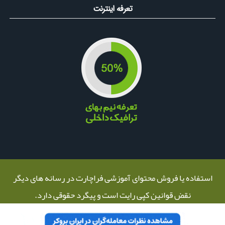
▪️
زیر نویس فارسی به ویدئوی داگلاس اضافه شد
تعرفه اینترنت
▪️
انواع خطوط حمایت و مقاومت
▪️
آشنایی مقدماتی با تحلیل تکنیکال
▪️
کتابچه فارسی راهنمای روانشناسی یک معامله گر
▪️
کتابچه فارسی راهنمای جامع مدیریت ریسک
▪️
اصل امواج الیوت از رابرت بالان
▪️
آشنایی با چنگال اندروز
▪️
آشنایی با امواج الیوت محسن بهدادفر
▪️
زیر نویس فارسی به مستند معامله گران اضافه شد
▪️
تجزیه تحلیل صورت های مالی در بورس
▪️
آموزش همبستگی ارزها
▪️
بخش تجربیات به منوی آموزش منتقل شد.
▪️
فیبو کومو عباس سعادت.
▪️
آشنایی با معاملات CFD.
▪️
نرم افزار داینامیک تریدر بدون نصب و کرک شده.
استفاده یا فروش محتوای آموزشی فراچارت در رسانه های دیگر
نقض قوانین کپی رایت است و پیگرد حقوقی دارد.