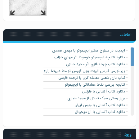
اعلانات
▪️
آپدیت در سطوح معتبر ایچیموکو با مهدی صمدی
▪️
دانلود کتابچه ایچیموکو هوسودا اثر مهدی خزایی
▪️
دانلود کتاب چرخه فازی اثر مجید خبازی
▪️
زیر نویس فارسی الیوت وین گورمن توسط علیرضا زارع
▪️
کتاب بازی ذهنی معامله گری با ترجمه فارسی
▪️
کتابچه بررسی نقاط معاملاتی با ایچیموکو
▪️
دانلود کتاب آشنایی با فارکس
▪️
بروز رسانی سبک تعادل از مجید خبازی
▪️
دانلود کتاب آشنایی با بورس ایران
▪️
دانلود کتاب آشنایی با ارز دیجیتال
▪️
کتاب معامله گر کامل اثر مارک داگلاس ترجمه فارسی
▪️
سیستم معاملاتی SMS
▪️
کتابچه بهترین ستاپ های روش معاملاتی کوازیمودو
ورود