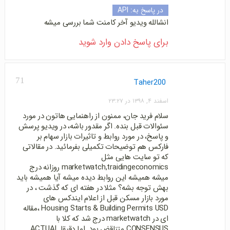
در پاسخ به:
API
انشالله ویدیو آخر کامنت شما بررسی میشه
برای پاسخ دادن وارد شوید
71
Taher200
اسفند ۴, ۱۳۹۸ در ۲۳:۲۷
سلام فرید جان، ممنون از راهنمایی هاتون در مورد
سئوالات قبل بنده. اگر مقدور باشه، در ویدیو پرسش
و پاسخ، در مورد روابط و تاثیرات بازار سهام بر
فارکس هم توضیحات تکمیلی بفرمائید. در مقالاتی
که تو سایت هایی مثل
marketwatch,traidingeconomics روزانه درج
میشه همیشه این روابط دیده میشه آیا همیشه باید
بهش توجه بشه؟ مثلا در هفته ای که گذشت ، در
مورد بازار مسکن قبل از اعلام ایندکس های
Housing Starts & Building Permits USD ،مقاله
ای در marketwatch درج شد که کلا با
CONSENSUS متناقض بود. اما دقیقا ACTUAL