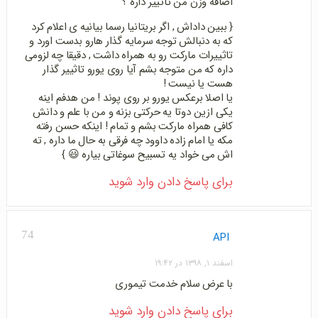
اضافه وزن من تاثییر داره ؟
{ ببین داداش , اگر بریتانیا رسما بیانیه ی اعلام کرد
که به دنبالش توجه سرمایه گذار هارو بدست اورد و
تاثییرات مارکت رو به همراه داشت , دقیقا چه لزومی
داره که من متوجه بشم آیا روی یورو تاثییر گذار
هست یا نیست !
یا اصلا برعکس یورو بر روی پوند ! من هدفم اینه
یکی ازین دوتا یه حرکتی بزنه و من با علم و دانش
کافی همراه مارکت بشم و تمام ! اینکه حسن رفته
مکه یا امام زاده داوود چه فرقی به حال ما داره , ته
اش می خواد یه تسبیح سوغاتی بیاره 😃 }
برای پاسخ دادن وارد شوید
74
API
اسفند ۱, ۱۳۹۸ در ۱۹:۴۲
با عرض سلام خدمت تیموری
برای پاسخ دادن وارد شوید