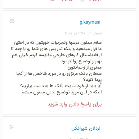
65
g.kaymasi
اسفند ۲۴, ۱۳۹۸ در ۱۹:۲۷
سلام ممنون درسها وتجربیات خوبتون که در اختیار
ما قرار میدهید واینکه تدریس های شما رو با چند تا
از فاندامنتال کارهای خارجی مقایسه کردم خیلی هم
بهتر وتوصیح روانتر بود
ممنون از زحماتتون
سخنان بانک مرکزی رو در مورد شاخص ها از کجا
پیدا کنیم؟
آیا باید از خود سایت بانک ها به دست بیاریم؟
اینکه در این مورد توضیح بدین ممنون میشم
برای پاسخ دادن وارد شوید
64
اردلان شیرافکن