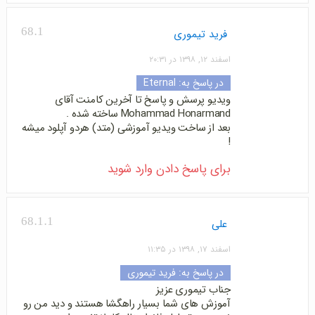
68.1
فرید تیموری
اسفند ۱۲, ۱۳۹۸ در ۲۰:۳۱
در پاسخ به:
Eternal
ویدیو پرسش و پاسخ تا آخرین کامنت آقای
Mohammad Honarmand ساخته شده .
بعد از ساخت ویدیو آموزشی (متد) هردو آپلود میشه
!
برای پاسخ دادن وارد شوید
68.1.1
علی
اسفند ۱۷, ۱۳۹۸ در ۱۱:۳۵
در پاسخ به:
فرید تیموری
جناب تیموری عزیز
آموزش های شما بسیار راهگشا هستند و دید من رو