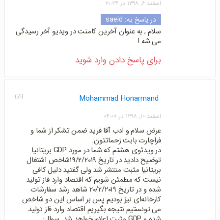
اسفند ۶, ۱۳۹۸ در ۲۰:۲۴
در پاسخ به:
saeid
سلام , به عنوان آخرین کامنت در ویدیو آخر رسیدگی
می شه !
برای پاسخ دادن وارد شوید
69
Mohammad Honarmand
اسفند ۱۰, ۱۳۹۸ در ۰۴:۰۸
عرض سلام و ادب آقا فرید ضمن تشکر از شما و
فراچارت بابت زحماتتون.
در ویدئوی هشتم که شما در مورد GDP بریتانیا
توضیح دادید در تاریخ ۱۹/۲/۲۰۱۹شاخص اشتغال
بریتانیا مثبت منتشر شد ولی گفتید دلیل کافی
نیست که مطمئن شویم که اقتصاد وارد فاز تولید
شده و در تاریخ ۲۰/۲/۲۰۱۹ شاهد رشد سفارشات
کارخانه‌ای نیز بودیم پس بر اساس این دو شاخص
می تونستیم نتیجه بگیریم اقتصاد وارد فاز تولید
شده و GDP مثبت اعلام خواهد شد. سوال: