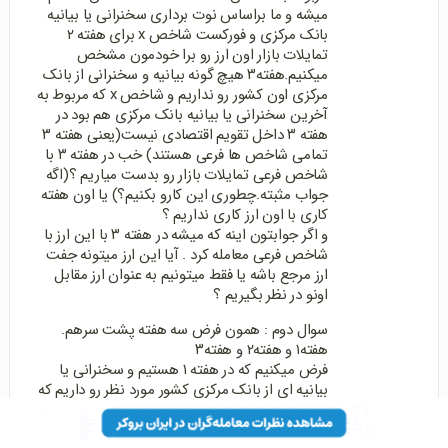
میشه و ما براساس نوت برداری سخنرانی یا بیانیه
بانک مرکزی و فورکست شاخص x برای هفته ۲
تمایلات بازار اون ارز رو برا خودمون مشخص
میکنیم.هفته۳ هیچ گونه بیانیه و سخنرانی از بانک
مرکزی اون کشور رو نداریم و شاخص x که مربوط به
آخرین سخنرانی یا بیانیه بانک مرکزی هم بود در
هفته ۳ داخل تقویم اقتصادی نیست(یعنی هفته ۳
تمامی شاخص ها فرعی هستند) خب در هفته ۳ با
شاخص فرعی تمایلات بازار رو بدست میاریم ؟(اگه
جواب مثبته.چطوری این کارو بکنیم؟) یا اون هفته
کاری با اون ارز کاری نداریم ؟
و اگر جوابتون اینه که میشه در هفته ۳ با این ارز با
شاخص فرعی معامله کرد . آیا این ارز میتونه جفت
ارز مرجع باشه یا فقط میتونیم به عنوان ارز مقابل
اونو در نظر بگیریم ؟
سوال دوم : همون فرض سه هفته پشت سرهم.
هفته۱ و هفته۲ و هفته۳
فرض میکنیم که در هفته ۱ هستیم و سخنرانی یا
بیانیه ای از بانک مرکزی کشور مورد نظر رو داریم که
مربوط به شاخص x هست.فرضا در هفته ۳ این
شاخص قرار هست اعلام بشه و هفته ۲ سخنرانی یا