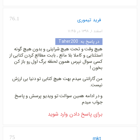
76.1
فرید تیموری
اسفند ۱, ۱۳۹۸ در ۱۱:۴۵
در پاسخ به:
Taher200
هیچ وقت و تحت هیچ شرایتی و بدون هیچ گونه
استثنایی و کاملا بلا مانع , بابت مطالع کردن کتابی از
کسی سوال نپرس همون لحظه برگ اول رو باز کن
بخون !
من گارانتی میدم بهت هیچ کتابی تو دنیا بی ارزش
نیست.
و در ادامه همین سوالت تو ویدیو پرسش و پاسخ
جواب میدم
برای پاسخ دادن وارد شوید
75
mkt