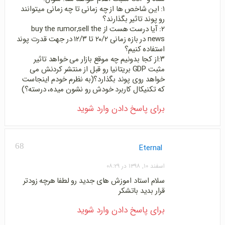
۱: این شاخص ها از چه زمانی تا چه زمانی میتوانند
رو پوند تاثیر بگذارند؟
۲: آیا درست هست از buy the rumor,sell the
news در بازه زمانی ۲۰/۲ تا ۱۲/۳ در جهت قدرت پوند
استفاده کنیم؟
۳:از کجا بدونیم چه موقع بازار می خواهد تاثیر
مثبت GDP بریتانیا رو قبل از منتشر کردنش می
خواهد روی پوند بگذارد؟(به نظرم خودم اینجاست
که تکنیکال کاربرد خودش رو نشون میده، درسته؟)
برای پاسخ دادن وارد شوید
68
Eternal
اسفند ۱۰, ۱۳۹۸ در ۰۸:۲۹
سلام استاد اموزش های جدید رو لطفا هرچه زودتر
قرار بدید باتشکر
برای پاسخ دادن وارد شوید