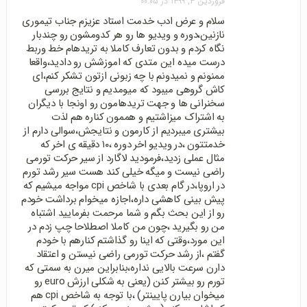
فروردین ۳, ۱۳۹۹ در ۰۰:۰۵
سلام و عرض ادب خدمت استاد عزیزم جناب تیموری
نازنین،دوره و ویدیو ها رو هر کدومشون رو چندبار
نگاه کردم و بدون تعارف کاملا به تریدهام خط وربط
درست میده این متدی که اموزشش رو دادید،واقعا
ممنونم و نمیدونم با چه زبونی ازتون تشکر کنم،ای
کاش گروهی میبود که میومدیم و نتایج بررسی
سخنرانی ها و جهت تریدهامون رو اونجا با دیگران
به اشتراک میزاشتیم و هممون کناره هم لذت
بیشتری میبردیم از کارمون و نتایجش،سوالی دارم از
خدمتتون ،در ویدیو اخر دوره ،۱۰ دقیقه ی اخر که
مثال عملی زدید،فرمودید لاگارد از سیر حرکت تورمی
راضی نیست و میگه خیلی کند هست سیر رشد تورم
در اروپا،در گام بعدی با شاخص cpi مواجه میشیم که
پیش بینی کاهشی داره،اجازه میخوام برداشت خودم
رو از این بحث بگم و شما مرحمت بفرمایید اشتباه
من رو بگیرید ،چون من کاملا اصطلاحا چپ زدم در
این مورد،وقتی که اینا رو گذاشتم کنارهم با خودم
گفتم ،از رشد حرکت تورمی راضی نیستن و اعتقاد
دارن سرعت بالایی نداره،بنابراین میرن به سمتی که
تورم رو بیشتر کنن (یعنی به شکلی ارزش euro رو
میخوان بیارن پایینتر) ،با توجه به شاخص cpi هم