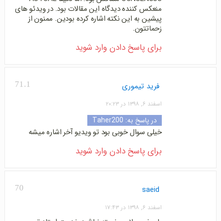
منعکس کننده دیدگاه این مقالات بود. در ویدئو های
پیشین به این نکته اشاره کرده بودین. ممنون از
زحماتتون.
برای پاسخ دادن وارد شوید
71.1
فرید تیموری
اسفند ۶, ۱۳۹۸ در ۲۰:۲۳
در پاسخ به:
Taher200
خیلی سوال خوبی بود تو ویدیو آخر اشاره میشه
برای پاسخ دادن وارد شوید
70
saeid
اسفند ۶, ۱۳۹۸ در ۱۷:۴۳