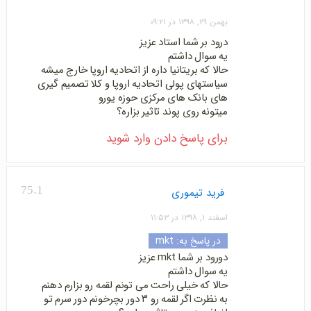
بهمن ۲۹, ۱۳۹۸ در ۰۹:۲۱
درود بر شما استاد عزیز
یه سوال داشتم
حالا که بریتانیا داره از اتحادیه اروپا خارج میشه
سیاستهای پولی اتحادیه اروپا و کلا تصمیم گیری
های بانک های مرکزی حوزه یورو
میتونه روی پوند تاثیر بزاره؟
برای پاسخ دادن وارد شوید
75.1
فرید تیموری
اسفند ۱, ۱۳۹۸ در ۱۱:۵۳
در پاسخ به:
mkt
دورود بر شما mkt عزیز
یه سوال داشتم
حالا که خیلی راحت می تونم لقمه رو بزارم دهنم
به نظرت اگر لقمه رو ۳ دور بچرخونم دور سرم تو