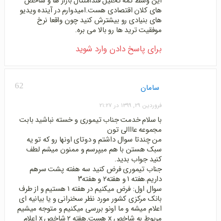
این وسط کمه تحلیل فندامنتال بازار ها و شاخص
های کلان اقتصادی هست.امیدوارم در آینده ویدیو
های بنیادی رو بیشترش کنید چون واقعا نرخ
موفقیت ترید ها رو بالا می بره.
برای پاسخ دادن وارد شوید
62
سامان
فروردین ۲۹, ۱۳۹۹ در ۲۱:۲۷
با سلام خدمت جناب تیموری و خسته نباشید بابت
مجموعه عااالی تون
من چندتا سوال داشتم و دوتای اونها رو که تو یه
سبک هستن با هم میپرسم و ممنون میشم لطف
کنید جواب بدید.
جناب تیموری فرض کنید سه هفته پشت سرهم
داریم.هفته ۱ و هفته۲ و هفته۳
سوال اول: فرض میکنیم در هفته ۱ هستیم و از طرف
بانک مرکزی کشور مورد نظر سخنرانی و یا بیانیه ای
اعلام میشه و ما اونو بررسی میکنیم و متوجه میشیم
مربوط به شاخص x هست.هفته ۲ شاخص x اعلام