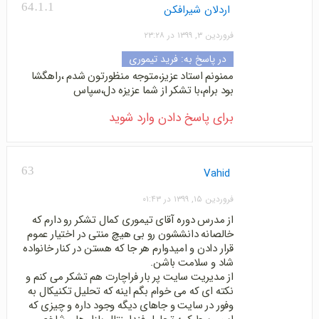
64.1.1
اردلان شیرافکن
فروردین ۳, ۱۳۹۹ در ۲۳:۲۸
در پاسخ به:
فرید تیموری
ممنونم استاد عزیز،متوجه منظورتون شدم ،راهگشا
بود برام،با تشکر از شما عزیزه دل،سپاس
برای پاسخ دادن وارد شوید
63
Vahid
فروردین ۱۵, ۱۳۹۹ در ۰۱:۴۳
از مدرس دوره آقای تیموری کمال تشکر رو دارم که
خالصانه دانششون رو بی هیچ منتی در اختیار عموم
قرار دادن و امیدوارم هر جا که هستن در کنار خانواده
شاد و سلامت باشن.
از مدیریت سایت پر بار فراچارت هم تشکر می کنم و
نکته ای که می خوام بگم اینه که تحلیل تکنیکال به
وفور در سایت و جاهای دیگه وجود داره و چیزی که