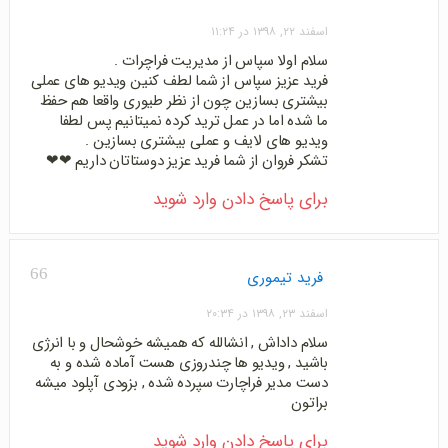
اسفند ۲۲, ۱۳۹۸ در ۱۱:۲۴
سلام اولا سپاس از مدیریت فراچرات .
فرید عزیز سپاس از شما لطف کنین ویدیو های عملی
بیشتری بسازین چون از نظر طیوری واقعا هم حفظ
ما شده اما در عمل ترید کرده نمیتانیم پس لطفا
ویدیو های لایف و عملی بیشتری بسازین .
تشکر فروان از شما فرید عزیز دوستاتان داریم ❤❤
برای پاسخ دادن وارد شوید
66
فرید تیموری
اسفند ۲۳, ۱۳۹۸ در ۲۰:۳۴
سلام داداش , انشالله که همیشه خوشحال و با انرژی
باشید , ویدیو ها چندروزی هست آماده شده و به
دست مدیر فراچارت سپرده شده , بزودی آپلود میشه
براتون
برای پاسخ دادن وارد شوید