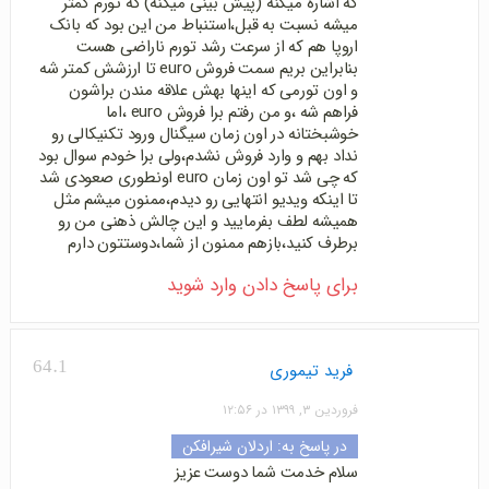
که اشاره میکنه (پیش بینی میکنه) که تورم کمتر
میشه نسبت به قبل،استنباط من این بود که بانک
اروپا هم که از سرعت رشد تورم ناراضی هست
بنابراین بریم سمت فروش euro تا ارزشش کمتر شه
و اون تورمی که اینها بهش علاقه مندن براشون
فراهم شه ،و من رفتم برا فروش euro ،اما
خوشبختانه در اون زمان سیگنال ورود تکنیکالی رو
نداد بهم و وارد فروش نشدم،ولی برا خودم سوال بود
که چی شد تو اون زمان euro اونطوری صعودی شد
تا اینکه ویدیو انتهایی رو دیدم،ممنون میشم مثل
همیشه لطف بفرمایید و این چالش ذهنی من رو
برطرف کنید،بازهم ممنون از شما،دوستتون دارم
برای پاسخ دادن وارد شوید
64.1
فرید تیموری
فروردین ۳, ۱۳۹۹ در ۱۲:۵۶
در پاسخ به:
اردلان شیرافکن
سلام خدمت شما دوست عزیز