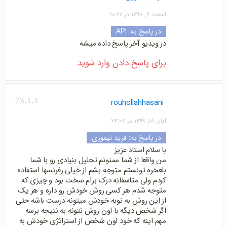
اسفند ۶, ۱۳۹۸ در ۲۰:۲۲
در پاسخ به:
API
در ویدیو آخر پاسخ داده میشه
برای پاسخ دادن وارد شوید
73.1.1
rouhollahhasani
آبان ۱۸, ۱۳۹۹ در ۲۳:۰۷
در پاسخ به:
فرید تیموری
با سلام استاد عزیز
من واقعا از شما ممنونم تحلیل بنیادی رو با شما
بلعخره تونستم متوجه بشم از خیلی رفرنسها استفاده
کردم ولی متاسفانه درک برام سخت بود و چیزی که
متوجه شدم هر کسی روش خودش رو داره و هر یک
از این روش به نوبه خودش میتونه درست باشه حتی
اگر شخص دیگه با اون روش نتونه به نتیجه برسه
مهم اینه که خود اون شخص از استراتژی خودش به