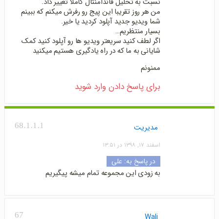
نسبت به تحلیل فاندامنتال کاملا تغییر داد.
من هر روز تقریبا این پیج رو رفرش میکنم که ببینم
شما ویدیو جدید آپلود کردید یا خیر.
بسیار منتظریم…
اگر لطف کنید سریعتر ویدیو ها رو آپلود کنید کمک
شایانی به ما که در راه یادگیری هستیم میکنید
ممنونم
برای پاسخ دادن وارد شوید
68.1.1.1
مدیریت
اسفند ۱۷, ۱۳۹۸ در ۱۳:۵۱
در پاسخ به:
علی
به زودی این مجموعه تمام میشه پیگیریم
67
Wali