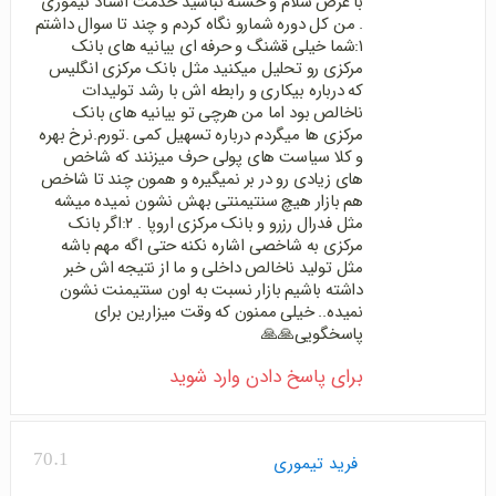
با عرض سلام و خسته نباشید خدمت استاد تیموری
. من کل دوره شمارو نگاه کردم و چند تا سوال داشتم
۱:شما خیلی قشنگ و حرفه ای بیانیه های بانک
مرکزی رو تحلیل میکنید مثل بانک مرکزی انگلیس
که درباره بیکاری و رابطه اش با رشد تولیدات
ناخالص بود اما من هرچی تو بیانیه های بانک
مرکزی ها میگردم درباره تسهیل کمی .تورم.نرخ بهره
و کلا سیاست های پولی حرف میزنند که شاخص
های زیادی رو در بر نمیگیره و همون چند تا شاخص
هم بازار هیچ سنتیمنتی بهش نشون نمیده میشه
مثل فدرال رزرو و بانک مرکزی اروپا . ۲:اگر بانک
مرکزی به شاخصی اشاره نکنه حتی اگه مهم باشه
مثل تولید ناخالص داخلی و ما از نتیجه اش خبر
داشته باشیم بازار نسبت به اون سنتیمنت نشون
نمیده.. خیلی ممنون که وقت میزارین برای
پاسخگویی🙏🙏
برای پاسخ دادن وارد شوید
70.1
فرید تیموری