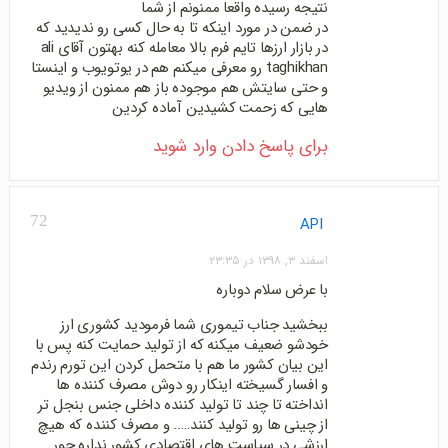
نتیجه رسیده واقعا ممنونم از شما
در ضمن در مورد اینکه تا به حال کسی رو ندیدید که
در بازار ارزها تایم فرم بالا معامله کنه بهتون آقای ali
taghikhan رو معرفی میکنم هم در یوتویوب و اینستا
و حتی سایتش هم موجوده باز هم ممنون از ویدیو
هایی که زحمت کشیدین آماده کردین
برای پاسخ دادن وارد شوید
72
API
اسفند ۳, ۱۳۹۸ در ۲۳:۳۵
با عرض سلام دوباره
ببخشید جناب تیموری شما فرمودید کشوری ارز
خودشو ضعیف میکنه که از تولید حمایت کنه پس با
این بیان کشور ما هم با متحمل کردن این تورم رندم
و افسار گسیخته اینکار رو دوش مصرف کننده ها
انداخته تا چند تا تولید کننده داخلی جنس بنجل تر
از چینی ها رو تولید کنند….. و مصرف کننده که هیچ
ارزشی در سیاست های اقتصادی کشور نداره جور