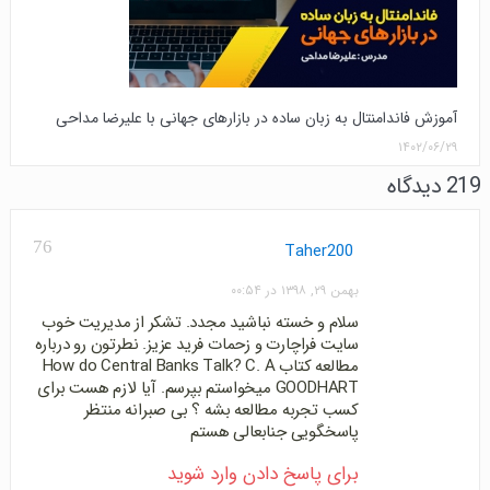
آموزش فاندامنتال به زبان ساده در بازارهای جهانی با علیرضا مداحی
۱۴۰۲/۰۶/۲۹
219 دیدگاه
76
Taher200
بهمن ۲۹, ۱۳۹۸ در ۰۰:۵۴
سلام و خسته نباشید مجدد. تشکر از مدیریت خوب
سایت فراچارت و زحمات فرید عزیز. نطرتون رو درباره
مطالعه کتاب How do Central Banks Talk? C. A
GOODHART میخواستم بپرسم. آیا لازم هست برای
کسب تجربه مطالعه بشه ؟ بی صبرانه منتظر
پاسخگویی جنابعالی هستم
برای پاسخ دادن وارد شوید